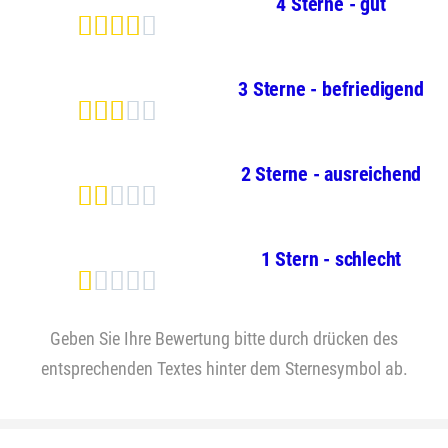
4 Sterne - gut





3 Sterne - befriedigend





2 Sterne - ausreichend





1 Stern - schlecht





Geben Sie Ihre Bewertung bitte durch drücken des
entsprechenden Textes hinter dem Sternesymbol ab.