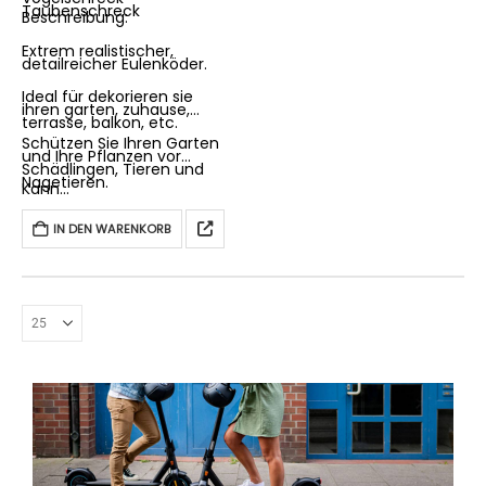
Taubenschreck
Beschreibung:
Extrem realistischer,
detailreicher Eulenköder.
Ideal für dekorieren sie
ihren garten, zuhause,
terrasse, balkon, etc.
Schützen Sie Ihren Garten
und Ihre Pflanzen vor
Schädlingen, Tieren und
Nagetieren.
Kann…
IN DEN WARENKORB