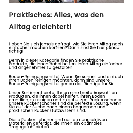
P
rak
tis
ches
:
All
es
,
was
den
All
tag
er
le
ich
ter
t
!
H
ab
en
Sie
s
ich
j
em
als
g
ef
rag
t
,
w
ie
Sie
I
h
ren
All
tag
no
ch
e
inf
acher
mac
hen
k
ö
nn
en
?
D
ann
s
ind
Sie
hier
gen
au
rich
t
ig
!
D
enn
in
dies
er
K
ateg
orie
find
en
Sie
pra
kt
ische
Produ
k
te
,
die
I
hn
en
d
abe
i
hel
fen
,
I
h
ren
All
tag
e
inf
acher
und
ang
ene
h
mer
z
u
gest
al
ten
.
B
od
en
–
Re
in
ig
ung
sm
itt
el
:
W
enn
Sie
s
chn
ell
und
e
inf
ach
I
h
ren
Bod
en
rein
igen
m
ö
ch
ten
,
d
ann
s
ind
unse
re
Bod
en
–
Re
in
ig
ung
sm
itt
el
gen
au
d
as
Rich
t
ige
f
ür
Sie
.
Un
ser
Sort
iment
b
iet
et
I
hn
en
e
ine
bre
ite
Aus
w
ahl
an
Produ
k
ten
,
die
I
hn
en
d
abe
i
hel
fen
,
I
h
ren
Bod
en
gr
ü
nd
lich
z
u
rein
igen
und
z
u
sch
ü
t
zen
.
R
ü
ck
ens
ch
oner
:
Un
se
re
R
ü
ck
ens
ch
oner
s
ind
die
perf
ek
te
L
ö
sung
,
w
enn
Sie
a
uf
der
Suc
he
n
ach
e
inem
be
qu
emen
und
pra
kt
isc
hen
R
ü
ck
en
st
ü
tz
system
s
ind
.
D
ies
e
R
ü
ck
ens
ch
oner
s
ind
a
us
at
m
ung
s
ak
t
iven
Material
ien
g
ef
ert
ig
t
,
die
I
hn
en
e
in
optim
ales
Tr
age
ge
f
ü
hl
b
iet
en
.