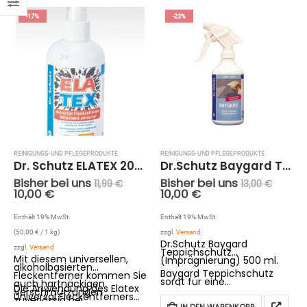
…
-17%
-23%
REINIGUNGS- UND PFLEGEPRODUKTE
REINIGUNGS- UND PFLEGEPRODUKTE
Dr. Schutz ELATEX 200 ml.
Dr.Schutz Baygard Teppichschutz (Imprägnierung) 500 ml.
Bisher bei uns
Bisher bei uns
11,99
€
13,00
€
10,00
€
10,00
€
Enthält 19% MwSt.
Enthält 19% MwSt.
zzgl.
Versand
(
50,00
€
/ 1 kg)
Dr.Schutz Baygard
zzgl.
Versand
Teppichschutz
Mit diesem universellen,
(Imprägnierung) 500 ml.
alkoholbasierten
Baygard Teppichschutz
Fleckentferner kommen Sie
sorgt für eine
auch hartnäckigen
Die Anwendung des Elatex
schmutzabweisende
Verschmutzungen
Universal Fleckentferners
Teppichimprägnierung und
zuverlässig bei.
erstreckt sich dabei von
umhüllt die Fasern mit
IN DEN WARENKORB