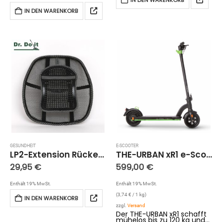
Teppichen, textilen
einem unsichtbaren
Bodenbelägen und Polstern
Schutzfilm. Durch die
IN DEN WARENKORB
über elastische
Imprägnierung haftet der
Bodenbeläge bis…
Schmutz nicht mehr am
Teppichboden…
GESUNDHEIT
E-SCOOTER
LP2-Extension Rückenstütze, bis zu 100kg
THE-URBAN xR1 e-Scooter
29,95
€
599,00
€
Enthält 19% MwSt.
Enthält 19% MwSt.
(
3,74
€
/ 1 kg)
IN DEN WARENKORB
zzgl.
Versand
Der THE-URBAN xR1 schafft
mühelos bis zu 120 kg und