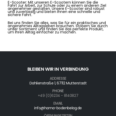
E
–
Sc
ooter
:
Mit
unse
ren
E
–
Sc
oot
ern
k
ö
nn
en
Sie
die
Fah
rt
z
ur
Ar
beit
,
z
ur
Sch
ule
o
der
z
u
e
inem
and
eren
Z
iel
ang
ene
h
mer
gest
al
ten
.
Un
se
re
E
–
Sc
ooter
s
ind
robust
und
z
u
ver
l
ä
ss
ig
und
b
iet
en
I
hn
en
e
ine
s
chn
elle
und
s
ic
here
Fah
rt
.
Be
i
uns
find
en
Sie
all
es
,
was
Sie
f
ür
e
in
pra
kt
is
ches
und
ang
ene
h
mes
All
tags
le
ben
bra
uc
hen
.
St
ö
bern
Sie
d
urch
un
ser
Sort
iment
und
find
en
Sie
d
as
perf
ek
te
Produ
kt
,
um
I
h
ren
All
tag
e
inf
acher
z
u
mac
hen
.
BLEIBEN WIR IN VERBINDUNG
ADDRESSE
Dahlienstraße 1, 67112 Mutterstadt
PHONE
+49 (0)6234 - 8140827
EMAIL
info@hama-bodenbelag.de
ÖFFNUNGSZEITEN