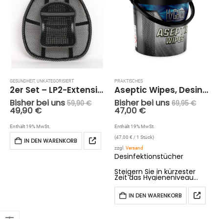
GESUNDHEIT
,
UNKATEGORISIERT
PRAKTISCHES
2er Set – LP2-Extension Rückenstütze, bis zu 100kg – 10€ günstiger
Aseptic Wipes, Desinfektionstücher (70 Stück)
Bisher bei uns
Bisher bei uns
59,90
€
69,95
€
49,90
€
47,00
€
Enthält 19% MwSt.
Enthält 19% MwSt.
(
47,00
€
/ 1 Stück)
IN DEN WARENKORB
zzgl.
Versand
Desinfektionstücher
Steigern Sie in kürzester
Zeit das Hygieneniveau
Ihrer Umwelt mit den
praktischen Aseptic Wipes
von HyGenco®. Jedes der
IN DEN WARENKORB
70 Reinigungstücher ist mit
seiner starken
Leistungskraft in nahezu
allen Bereichen einsetzbar,