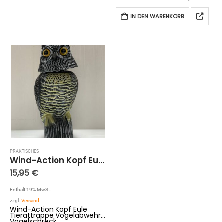
begeistert dich dabei mit
seiner großartigen
Performance! Der kraftvolle
IN DEN WARENKORB
300-Watt-Motor
beschleunigt hervorragend
und bringt dich mit einer
maximalen Reichweite
von…
PRAKTISCHES
Wind-Action Kopf Eule Tierattrappe Vogelabwehr Vogelschreck Taubenschreck
15,95
€
Enthält 19% MwSt.
zzgl.
Versand
Wind-Action Kopf Eule
Tierattrappe Vogelabwehr
Vogelschreck