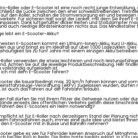
tro-Roller oder E-Scooter ist eine noch recht junge Entwicklung,
schließt die Lücke zwischen den eher schweißtreibenden Tretrolle
 auf den Roller, schalten die Stromversorgung ein und bewegen 
verkehr. Für sicheren Halt sorgt der Lenker, mit dem Sie Ihren 
anpassen. Dank luftgefüllter dicker Reifen und Stoßdämpfer m
und auch niedrige Bordsteinkanten nichts aus. Das Mindestalter f
ge lebt ein E-Scooter-Akku?
meisten E-Scootern kommt ein Lithium-Ionen-Akku, kurz LI-Akku, 
en aus und bringt es im Idealfall auf über 1.000 Ladezyklen. Die
shäufigkeit bis zu fünf Jahre mit einem einzigen Akku betreiben
E-Roller verwenden die etwas leichteren und noch leistungsfähig
ind. Achten Sie auf die jeweilige Produktbeschreibung. Hier find
 vollständig aufgeladen ist.
 ich mit dem E-Scooter fahren?
Scooter die bauartbedingt max. 20 km/h fahren können und vo
kleinstfahrzeuge-Verordnung (eKFV) zugelassen wurden, dürfen 
 ist auch das Fahren auf der Fahrbahn erlaubt.
nen Fall dürfen Sie mit Ihrem Flitzer die Gehwege nutzen oder d
elände jenseits des öffentlichen Verkehrs gelten diese Einschrän
 Fahren des E-Scooters ein Helm notwendig?
mpflicht ist für E-Roller nach derzeitigem Stand der Planung nic
beim Fahrradfahren auch, immer eine gute Idee und bietet Ihnen
h den E-Scooter mit in Busse und Bahnen nehmen?
cooter gebe es wie für Fahrräder keinen Anspruch auf Mitnahme.
h bei der BVG in Berlin. Die Bahn hatte bereits erklärt, in ICEs