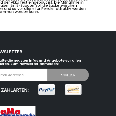
 der Akku fest eingebaut ist. Die Mitnahme in
 aber: Ein E-Scooter soll die Lücke zwischen
n und so vor allem für Pendler attraktiv werden.
genommen werden kann.
WSLETTER
alte die neusten Infos und Angebote vor allen
eren. Zum Newsletter anmelden:
ZAHLARTEN: