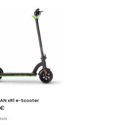
AN xR1 e-Scooter
€
MwSt.