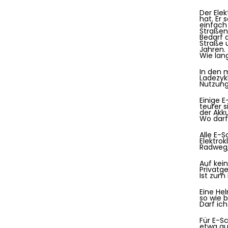
Der Elek
hat. Er 
einfach
Straßen
Bedarf 
Straße 
Jahren.
Wie lan
In den 
Ladezykl
Nutzung
Einige 
teurer s
der Akku
Wo darf
Alle E-
Elektro
Radweg,
Auf kei
Privatg
Ist zum
Eine Hel
so wie 
Darf ic
Für E-S
etwa auc