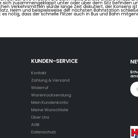
e sich zusammengeklappt unter oder über dem Sitz befinden und
chen Verkehrsmitteln wurde lange Zeit diskutiert, der Konsens ist
platz, Heim und beispielsweise der nächsten Bahnstation schließe
st es nötig, dass der schnelle Flitzer auch in Bus und Bahn mit
KUNDEN-SERVICE
NE
Erh
Kontakt
and
Zahlung & Versand
Widerruf
Warenrücksendung
Mein Kundenkonto
Meine Wunschliste
Über Uns
AGB
Datenschutz