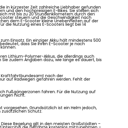
 die in kürzester Zeit zahlreiche Liebhaber gefunden
rn und den hochpreisigen E-Bikes. Sie stellen sich
sich mit bis zu 20 Stundenkilometern durch den
E-Scooter steuern und die Geschwindigkeit nach
achen dem E-Scooter kleine Unebenheiten auf der
ür die Nutzung eines E-Scooters liegt bei 14
zum Einsatz. Ein einziger Akku hält mindestens 500
s bedeutet, dass Sie Ihren E-Scooter je nach
 können.
eren Lithium-Polymer-Akkus, die allerdings auch
en Sie zudem Angaben dazu, wie lange es dauert, bis
m Kraftfahrtbundesamt nach der
nur auf Radwegen gefahren werden. Fehlt der
urch Fußgängerzonen fahren. Für die Nutzung auf
kungen nicht.
ht vorgesehen. Grundsätzlich ist ein Helm jedoch,
 zusätzlichen Schutz.
 Diese Regelung gilt in den meisten Großstädten –
 und Intercitys die Gefährte kostenlos mitzunehmen –