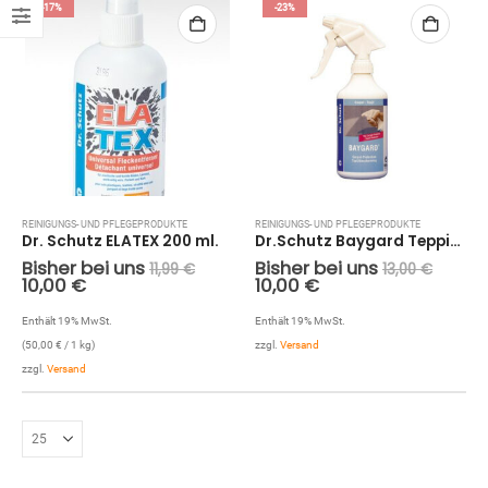
-17%
-23%
REINIGUNGS- UND PFLEGEPRODUKTE
REINIGUNGS- UND PFLEGEPRODUKTE
Dr. Schutz ELATEX 200 ml.
Dr.Schutz Baygard Teppichschutz (Imprägnierung) 500 ml.
Bisher bei uns
Bisher bei uns
11,99
€
13,00
€
10,00
€
10,00
€
Enthält 19% MwSt.
Enthält 19% MwSt.
zzgl.
Versand
(
50,00
€
/ 1 kg)
zzgl.
Versand