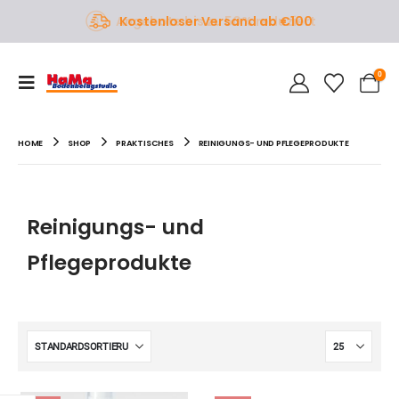
Angebote bis zu 50% reduziert
Kostenloser Versand ab €100
0
HOME
SHOP
PRAKTISCHES
REINIGUNGS- UND PFLEGEPRODUKTE
Reinigungs- und
Pflegeprodukte