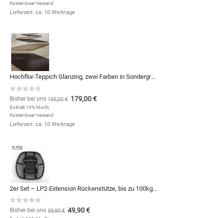
Kostenloser Versand
Lieferzeit: ca. 10 Werktage
Hochflor-Teppich Glanzing, zwei Farben in Sondergrößen und Formen, zum Qm-Preis von
0
out of 5
179,00
€
Bisher bei uns
195,00
€
Enthält 19% MwSt.
Kostenloser Versand
Lieferzeit: ca. 10 Werktage
2er Set – LP2-Extension Rückenstütze, bis zu 100kg – 10€ günstiger
0
out of 5
49,90
€
Bisher bei uns
59,90
€