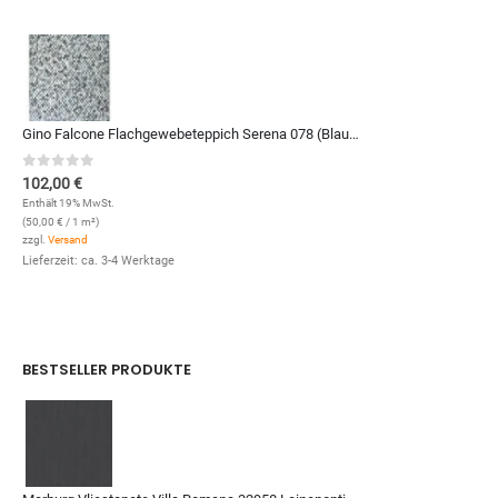
Gino Falcone Flachgewebeteppich Serena 078 (Blau Multi; 120 x 170 cm)
0
out of 5
102,00
€
Enthält 19% MwSt.
(
50,00
€
/ 1 m²)
zzgl.
Versand
Lieferzeit: ca. 3-4 Werktage
BESTSELLER PRODUKTE