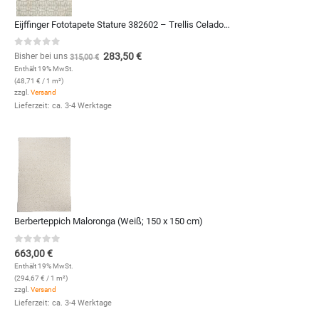
Eijffinger Fototapete Stature 382602 – Trellis Celadon (Sand)
0
out of 5
283,50
€
Bisher bei uns
315,00
€
Enthält 19% MwSt.
(
48,71
€
/ 1 m²)
zzgl.
Versand
Lieferzeit: ca. 3-4 Werktage
Berberteppich Maloronga (Weiß; 150 x 150 cm)
0
out of 5
663,00
€
Enthält 19% MwSt.
(
294,67
€
/ 1 m²)
zzgl.
Versand
Lieferzeit: ca. 3-4 Werktage