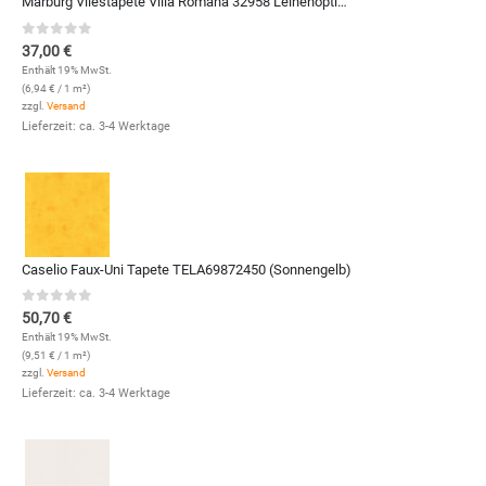
Marburg Vliestapete Villa Romana 32958 Leinenoptik (Anthrazit)
0
out of 5
37,00
€
Enthält 19% MwSt.
(
6,94
€
/ 1 m²)
zzgl.
Versand
Lieferzeit: ca. 3-4 Werktage
Caselio Faux-Uni Tapete TELA69872450 (Sonnengelb)
0
out of 5
50,70
€
Enthält 19% MwSt.
(
9,51
€
/ 1 m²)
zzgl.
Versand
Lieferzeit: ca. 3-4 Werktage