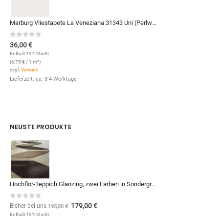
Marburg Vliestapete La Veneziana 31343 Uni (Perlweiß)
0
out of 5
36,00
€
Enthält 19% MwSt.
(
6,75
€
/ 1 m²)
zzgl.
Versand
Lieferzeit: ca. 3-4 Werktage
NEUSTE PRODUKTE
Hochflor-Teppich Glanzing, zwei Farben in Sondergrößen und Formen, zum Qm-Preis von (Kopie)
0
out of 5
179,00
€
Bisher bei uns
195,00
€
Enthält 19% MwSt.