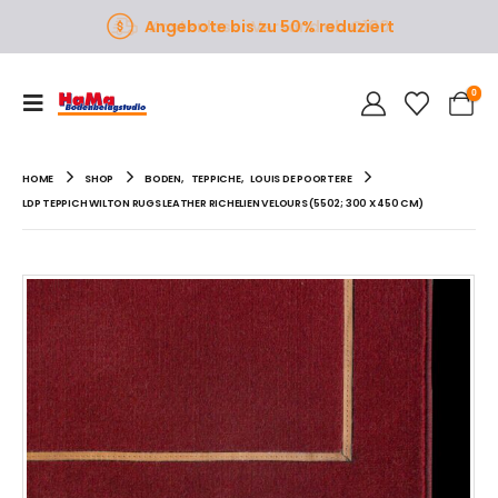
Angebote bis zu 50% reduziert
0
HOME
SHOP
BODEN
,
TEPPICHE
,
LOUIS DE POORTERE
LDP TEPPICH WILTON RUGS LEATHER RICHELIEN VELOURS (5502; 300 X 450 CM)