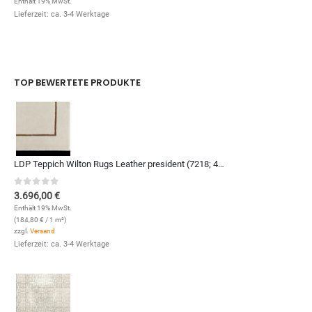
Enthält 19% MwSt.
Lieferzeit: ca. 3-4 Werktage
TOP BEWERTETE PRODUKTE
LDP Teppich Wilton Rugs Leather president (7218; 400 x 500 cm)
0
out of 5
3.696,00
€
Enthält 19% MwSt.
(
184,80
€
/ 1 m²)
zzgl.
Versand
Lieferzeit: ca. 3-4 Werktage