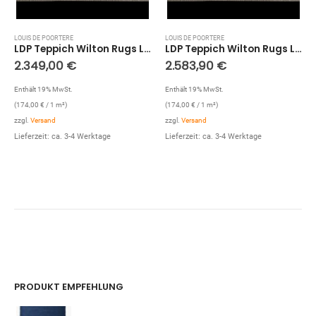
LOUIS DE POORTERE
LOUIS DE POORTERE
LDP Teppich Wilton Rugs Leather Richelien Velours (1001; 300 x 450 cm)
LDP Teppich Wilton Rugs Leather Richelien Velours (1001; 330 x 450 cm)
2.349,00
€
2.583,90
€
Enthält 19% MwSt.
Enthält 19% MwSt.
(
174,00
€
/ 1 m²)
(
174,00
€
/ 1 m²)
zzgl.
Versand
zzgl.
Versand
Lieferzeit: ca. 3-4 Werktage
Lieferzeit: ca. 3-4 Werktage
PRODUKT EMPFEHLUNG