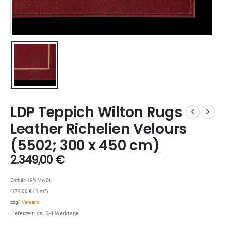
LDP Teppich Wilton Rugs
Leather Richelien Velours
(5502; 300 x 450 cm)
2.349,00
€
Enthält 19% MwSt.
(
174,00
€
/ 1 m²)
zzgl.
Versand
Lieferzeit: ca. 3-4 Werktage