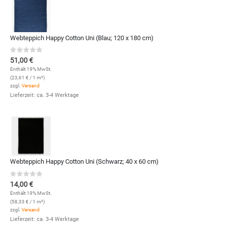
Webteppich Happy Cotton Uni (Blau; 120 x 180 cm)
0
out of 5
51,00
€
Enthält 19% MwSt.
(
23,61
€
/ 1 m²)
zzgl.
Versand
Lieferzeit: ca. 3-4 Werktage
Webteppich Happy Cotton Uni (Schwarz; 40 x 60 cm)
0
out of 5
14,00
€
Enthält 19% MwSt.
(
58,33
€
/ 1 m²)
zzgl.
Versand
Lieferzeit: ca. 3-4 Werktage