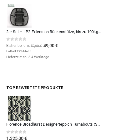
2er Set – LP2-Extension Rückenstütze, bis zu 100kg – 10€ günstiger
0
out of 5
49,90
€
Bisher bei uns
59,90
€
Enthält 19% MwSt.
Lieferzeit: ca. 3-4 Werktage
TOP BEWERTETE PRODUKTE
Florence Broadhurst Designerteppich Turnabouts (Schwarz/Weiß; 200 x 280 cm)
0
out of 5
1.325,00
€