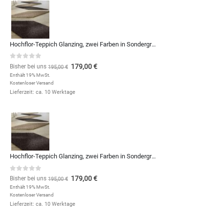
Hochflor-Teppich Glanzing, zwei Farben in Sondergrößen und Formen, zum Qm-Preis von (Kopie)
0
out of 5
179,00
€
Bisher bei uns
195,00
€
Enthält 19% MwSt.
Kostenloser Versand
Lieferzeit: ca. 10 Werktage
Hochflor-Teppich Glanzing, zwei Farben in Sondergrößen und Formen, zum Qm-Preis von
0
out of 5
179,00
€
Bisher bei uns
195,00
€
Enthält 19% MwSt.
Kostenloser Versand
Lieferzeit: ca. 10 Werktage