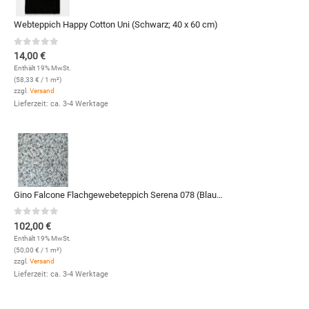
Webteppich Happy Cotton Uni (Schwarz; 40 x 60 cm)
0
out of 5
14,00
€
Enthält 19% MwSt.
(
58,33
€
/ 1 m²)
zzgl.
Versand
Lieferzeit: ca. 3-4 Werktage
Gino Falcone Flachgewebeteppich Serena 078 (Blau Multi; 120 x 170 cm)
0
out of 5
102,00
€
Enthält 19% MwSt.
(
50,00
€
/ 1 m²)
zzgl.
Versand
Lieferzeit: ca. 3-4 Werktage