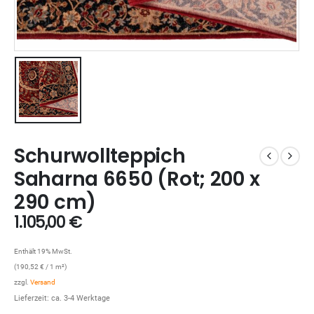
Schurwollteppich
Saharna 6650 (Rot; 200 x
290 cm)
1.105,00
€
Enthält 19% MwSt.
(
190,52
€
/ 1 m²)
zzgl.
Versand
Lieferzeit: ca. 3-4 Werktage