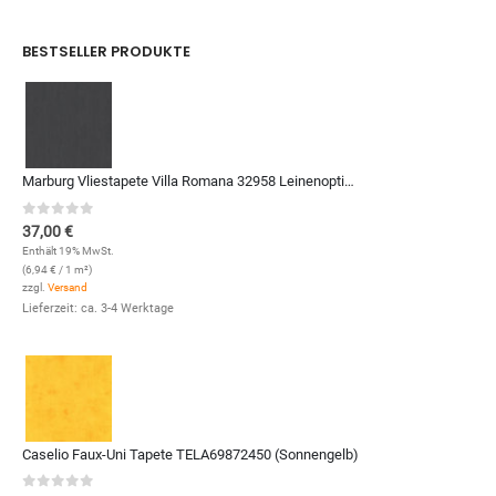
BESTSELLER PRODUKTE
Marburg Vliestapete Villa Romana 32958 Leinenoptik (Anthrazit)
0
out of 5
37,00
€
Enthält 19% MwSt.
(
6,94
€
/ 1 m²)
zzgl.
Versand
Lieferzeit: ca. 3-4 Werktage
Caselio Faux-Uni Tapete TELA69872450 (Sonnengelb)