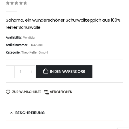
0
out of 5
Saharna, ein wunderschöner Schurwollteppich aus 100%
reiner Schurwolle
Availability:
Vorrätig
Artikelnummer:
TK422801
Kategorie:
Theo Keller GmbH
IN DEN WARENKORB
ZUR WUNSCHLISTE
VERGLEICHEN
BESCHREIBUNG