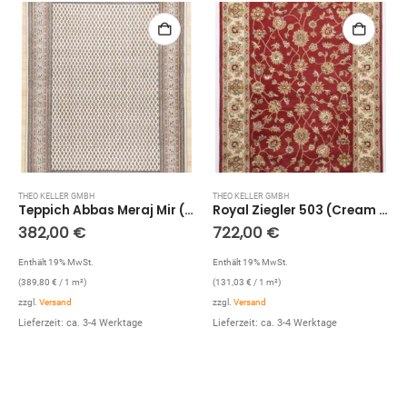
THEO KELLER GMBH
THEO KELLER GMBH
Teppich Abbas Meraj Mir (Creme; 70 x 140 cm)
Royal Ziegler 503 (Cream Rot; 290 x 190 cm)
382,00
€
722,00
€
Enthält 19% MwSt.
Enthält 19% MwSt.
(
389,80
€
/ 1 m²)
(
131,03
€
/ 1 m²)
zzgl.
Versand
zzgl.
Versand
Lieferzeit: ca. 3-4 Werktage
Lieferzeit: ca. 3-4 Werktage