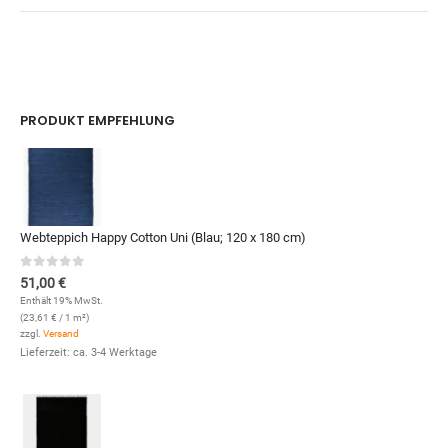
PRODUKT EMPFEHLUNG
Webteppich Happy Cotton Uni (Blau; 120 x 180 cm)
0
out of 5
51,00
€
Enthält 19% MwSt.
(
23,61
€
/ 1 m²)
zzgl.
Versand
Lieferzeit: ca. 3-4 Werktage