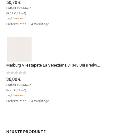
0
out of 5
50,70
€
Enthält 19% MwSt.
(
9,51
€
/ 1 m²)
zzgl.
Versand
Lieferzeit: ca. 3-4 Werktage
Marburg Vliestapete La Veneziana 31343 Uni (Perlweiß)
0
out of 5
36,00
€
Enthält 19% MwSt.
(
6,75
€
/ 1 m²)
zzgl.
Versand
Lieferzeit: ca. 3-4 Werktage
NEUSTE PRODUKTE