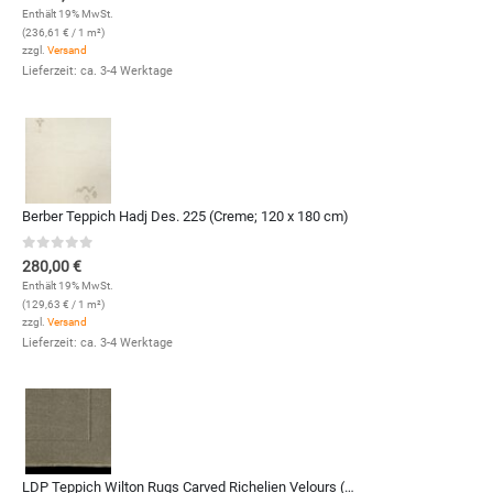
Enthält 19% MwSt.
(
236,61
€
/ 1 m²)
zzgl.
Versand
Lieferzeit: ca. 3-4 Werktage
Berber Teppich Hadj Des. 225 (Creme; 120 x 180 cm)
0
out of 5
280,00
€
Enthält 19% MwSt.
(
129,63
€
/ 1 m²)
zzgl.
Versand
Lieferzeit: ca. 3-4 Werktage
LDP Teppich Wilton Rugs Carved Richelien Velours (7501; 350 x 450 cm)