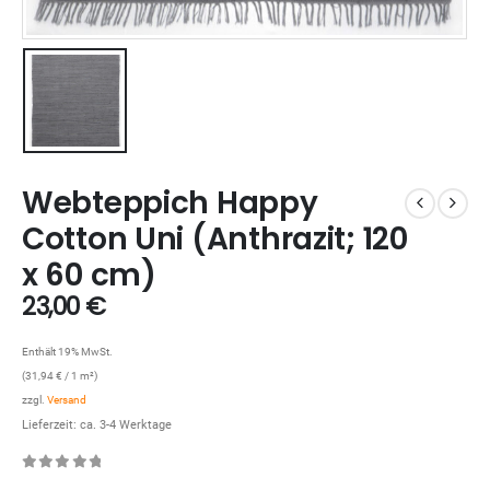
Webteppich Happy
Cotton Uni (Anthrazit; 120
x 60 cm)
23,00
€
Enthält 19% MwSt.
(
31,94
€
/ 1 m²)
zzgl.
Versand
Lieferzeit: ca. 3-4 Werktage
0
out of 5