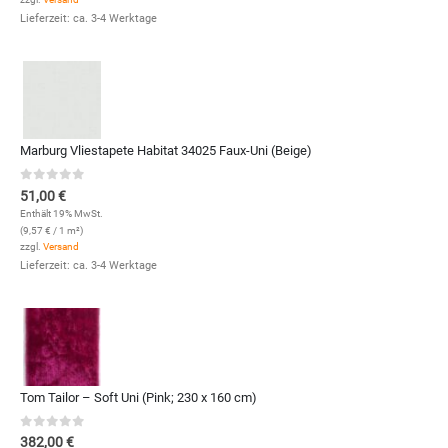
Lieferzeit: ca. 3-4 Werktage
Marburg Vliestapete Habitat 34025 Faux-Uni (Beige)
0
out of 5
51,00
€
Enthält 19% MwSt.
(
9,57
€
/ 1 m²)
zzgl.
Versand
Lieferzeit: ca. 3-4 Werktage
Tom Tailor – Soft Uni (Pink; 230 x 160 cm)
0
out of 5
382,00
€