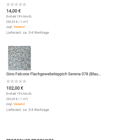
0
out of 5
14,00
€
Enthält 19% MwSt.
(
58,33
€
/ 1 m²)
zzgl.
Versand
Lieferzeit: ca. 3-4 Werktage
Gino Falcone Flachgewebeteppich Serena 078 (Blau Multi; 120 x 170 cm)
0
out of 5
102,00
€
Enthält 19% MwSt.
(
50,00
€
/ 1 m²)
zzgl.
Versand
Lieferzeit: ca. 3-4 Werktage