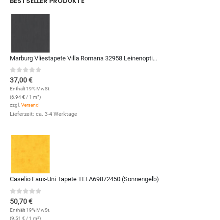
BESTSELLER PRODUKTE
Marburg Vliestapete Villa Romana 32958 Leinenoptik (Anthrazit)
0
out of 5
37,00
€
Enthält 19% MwSt.
(
6,94
€
/ 1 m²)
zzgl.
Versand
Lieferzeit: ca. 3-4 Werktage
Caselio Faux-Uni Tapete TELA69872450 (Sonnengelb)
0
out of 5
50,70
€
Enthält 19% MwSt.
(
9,51
€
/ 1 m²)