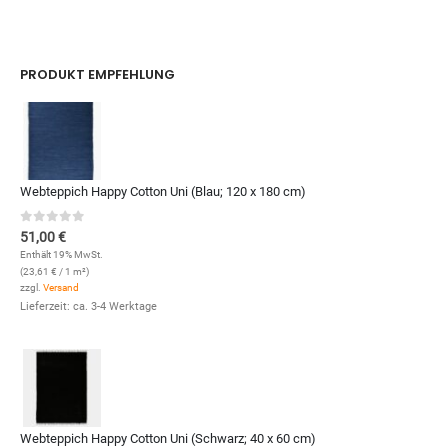
PRODUKT EMPFEHLUNG
Webteppich Happy Cotton Uni (Blau; 120 x 180 cm)
0
out of 5
51,00
€
Enthält 19% MwSt.
(
23,61
€
/ 1 m²)
zzgl.
Versand
Lieferzeit: ca. 3-4 Werktage
Webteppich Happy Cotton Uni (Schwarz; 40 x 60 cm)