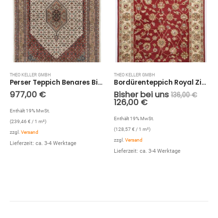
THEO KELLER GMBH
THEO KELLER GMBH
Perser Teppich Benares Bidjar (Beige; 170 x 240 cm)
Bordürenteppich Royal Ziegler 503 (Cream Rot; 70 x 140 cm)
977,00
€
Bisher bei uns
136,00
€
126,00
€
Enthält 19% MwSt.
Enthält 19% MwSt.
(
239,46
€
/ 1 m²)
(
128,57
€
/ 1 m²)
zzgl.
Versand
zzgl.
Versand
Lieferzeit: ca. 3-4 Werktage
Lieferzeit: ca. 3-4 Werktage