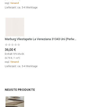
zzgl.
Versand
Lieferzeit: ca. 3-4 Werktage
Marburg Vliestapete La Veneziana 31343 Uni (Perlweiß)
0
out of 5
36,00
€
Enthält 19% MwSt.
(
6,75
€
/ 1 m²)
zzgl.
Versand
Lieferzeit: ca. 3-4 Werktage
NEUSTE PRODUKTE