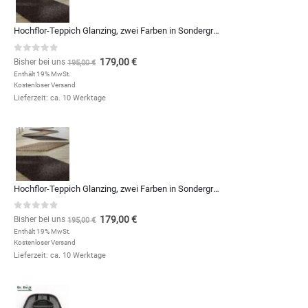
Hochflor-Teppich Glanzing, zwei Farben in Sondergrößen und Formen, zum Qm-Preis von (Kopie)
0
out of 5
179,00
€
Bisher bei uns
195,00
€
Enthält 19% MwSt.
Kostenloser Versand
Lieferzeit: ca. 10 Werktage
Hochflor-Teppich Glanzing, zwei Farben in Sondergrößen und Formen, zum Qm-Preis von
0
out of 5
179,00
€
Bisher bei uns
195,00
€
Enthält 19% MwSt.
Kostenloser Versand
Lieferzeit: ca. 10 Werktage