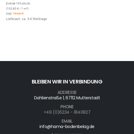
Enthält 19% MwSt.
(
103,80
€
/ 1 m²)
zzgl.
Versand
Lieferzeit: ca. 3-4 Werktage
BLEIBEN WIR IN VERBINDUNG
ADDRESSE
Dahlienstraße 1, 67112 Mutterstadt
PHONE
+49 (0)6234 - 8140827
EMAIL
info@hama-bodenbelag.de