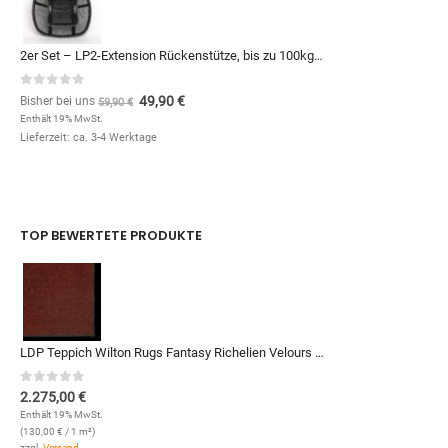
2er Set – LP2-Extension Rückenstütze, bis zu 100kg – 10€ günstiger
0
out of 5
49,90
€
Bisher bei uns
59,90
€
Enthält 19% MwSt.
Lieferzeit: ca. 3-4 Werktage
TOP BEWERTETE PRODUKTE
LDP Teppich Wilton Rugs Fantasy Richelien Velours (5501; 350 x 500 cm)
0
out of 5
2.275,00
€
Enthält 19% MwSt.
(
130,00
€
/ 1 m²)
zzgl.
Versand