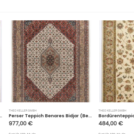
 GMBH
THEO KELLER GMBH
Perser Teppich Benares Bidjar (Beige; 170 x 240 cm)
€
484,00
€