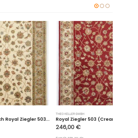
THEO KELLER GMBH
THEO KELLE
Bordürenteppich Royal Ziegler 503 (Cream Braun; 160 x 230 cm)
Royal Ziegler 503 (Cream Rot; 270 x 70 cm)
246,00
€
246,0