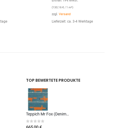
Enthält 19% MwSt.
Enthält 19%
(
130,16
€
/ 1 m²)
(
130,16
€
/ 1 
zzgl.
Versand
zzgl.
Versan
Lieferzeit: ca. 3-4 Werktage
Lieferzeit: 
TOP BEWERTETE PRODUKTE
Teppich Mr Fox (Denim; 140 x 200 cm)
0
out of 5
665,00
€