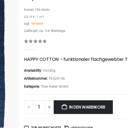
Enthält 19% MwSt.
(
23,10
€
/ 1 m²)
zzgl.
Versand
Lieferzeit: ca. 3-4 Werktage
0
out of 5
HAPPY COTTON – funktionaler flachgewebter T
Availability:
Vorrätig
Artikelnummer:
TK420136
Kategorie:
Theo Keller GmbH
IN DEN WARENKORB
ZUR WUNSCHLISTE