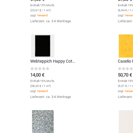
Enthält 19% MwSt.
Enthält 19
(
23,61
€
/ 1 m²)
(
6,94
€
/ 1 
zzgl.
Versand
zzgl.
Versa
Lieferzeit: ca. 3-4 Werktage
Lieferzeit
Webteppich Happy Cotton Uni (Schwarz; 40 x 60 cm)
0
out of 5
0
out 
14,00
€
50,70
€
Enthält 19% MwSt.
Enthält 19
(
58,33
€
/ 1 m²)
(
9,51
€
/ 1 
zzgl.
Versand
zzgl.
Versa
Lieferzeit: ca. 3-4 Werktage
Lieferzeit