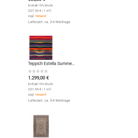
Enthält 19% MwSt.
(
237,50
€
/ 1 m²)
zzgl.
Versand
Lieferzeit: ca. 3-4 Werktage
Teppich Estella Summer (Orange; 200 x 280 cm)
0
out of 5
1.299,00
€
Enthält 19% MwSt.
(
231,96
€
/ 1 m²)
zzgl.
Versand
Lieferzeit: ca. 3-4 Werktage