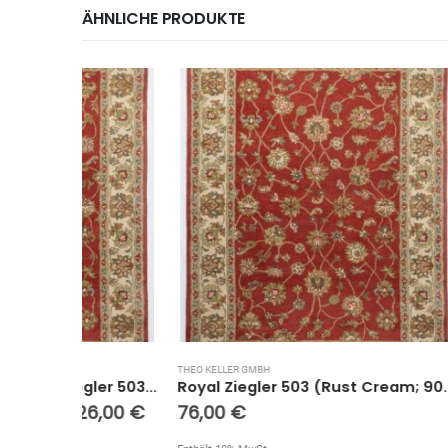
ÄHNLICHE PRODUKTE
THEO KELLER GMBH
THEO KELLER
Bordürenteppich Royal Ziegler 503 (Rust Cream; 70 x 140 cm)
Royal Ziegler 503 (Rust Cream; 90 x 60 cm)
6,00
€
76,00
€
977,00