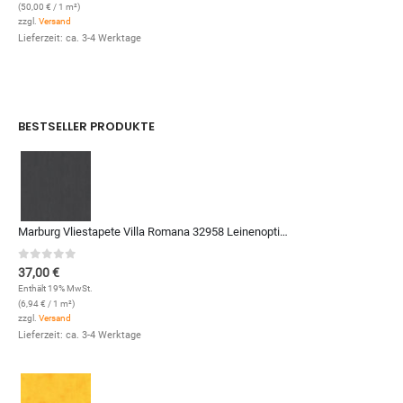
(
50,00
€
/ 1 m²)
zzgl.
Versand
Lieferzeit: ca. 3-4 Werktage
BESTSELLER PRODUKTE
Marburg Vliestapete Villa Romana 32958 Leinenoptik (Anthrazit)
0
out of 5
37,00
€
Enthält 19% MwSt.
(
6,94
€
/ 1 m²)
zzgl.
Versand
Lieferzeit: ca. 3-4 Werktage