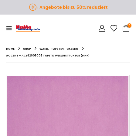
Angebote bis zu 50% reduziert
0
HOME
SHOP
WAND
,
TAPETEN
,
CASELIO
ACCENT – ACE62905005 TAPETE: WELLENSTRUKTUR (PINK)