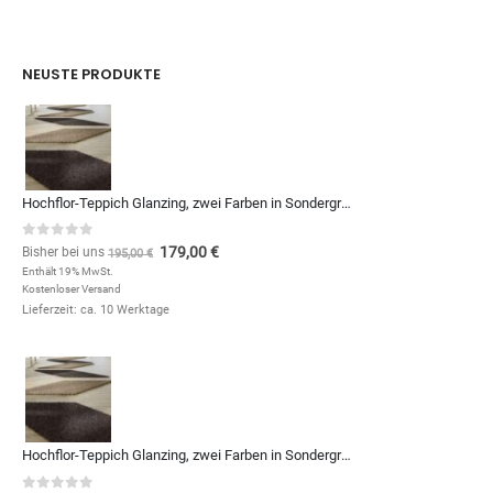
NEUSTE PRODUKTE
Hochflor-Teppich Glanzing, zwei Farben in Sondergrößen und Formen, zum Qm-Preis von (Kopie)
0
out of 5
179,00
€
Bisher bei uns
195,00
€
Enthält 19% MwSt.
Kostenloser Versand
Lieferzeit: ca. 10 Werktage
Hochflor-Teppich Glanzing, zwei Farben in Sondergrößen und Formen, zum Qm-Preis von