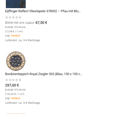
Eijffinger Reflect Vliestapete 378002 – Pfau mit Blumen (Dunkelblau)
0
out of 5
67,50
€
Bisher bei uns
74,95
€
Enthält 19% MwSt.
(
12,98
€
/ 1 m²)
zzgl.
Versand
Lieferzeit: ca. 3-4 Werktage
Bordürenteppich Royal Ziegler 503 (Blau; 150 x 150 cm)
0
out of 5
297,00
€
Enthält 19% MwSt.
(
132,00
€
/ 1 m²)
zzgl.
Versand
Lieferzeit: ca. 3-4 Werktage