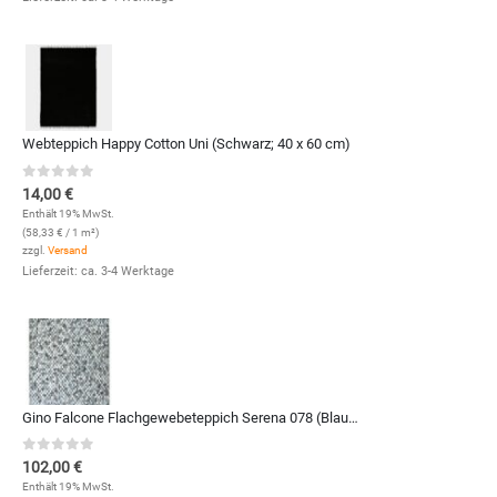
Webteppich Happy Cotton Uni (Schwarz; 40 x 60 cm)
0
out of 5
14,00
€
Enthält 19% MwSt.
(
58,33
€
/ 1 m²)
zzgl.
Versand
Lieferzeit: ca. 3-4 Werktage
Gino Falcone Flachgewebeteppich Serena 078 (Blau Multi; 120 x 170 cm)
0
out of 5
102,00
€
Enthält 19% MwSt.