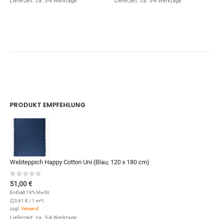
Lieferzeit: ca. 3-4 Werktage
Lieferzeit: ca. 3-4 Werktage
PRODUKT EMPFEHLUNG
Webteppich Happy Cotton Uni (Blau; 120 x 180 cm)
0
out of 5
51,00
€
Enthält 19% MwSt.
(
23,61
€
/ 1 m²)
zzgl.
Versand
Lieferzeit: ca. 3-4 Werktage