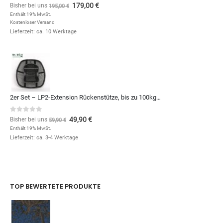
0
out of 5
179,00
€
Bisher bei uns
195,00
€
Enthält 19% MwSt.
Kostenloser Versand
Lieferzeit: ca. 10 Werktage
2er Set – LP2-Extension Rückenstütze, bis zu 100kg – 10€ günstiger
0
out of 5
49,90
€
Bisher bei uns
59,90
€
Enthält 19% MwSt.
Lieferzeit: ca. 3-4 Werktage
TOP BEWERTETE PRODUKTE