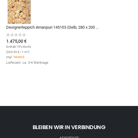
Designerteppich Amanpuri 145103 (Gelb; 280 x 200 cm)
0
out of 5
1.475,00
€
Enthält 19% MwSt.
(
263,39
€
/ 1 m²)
zzgl.
Versand
Lieferzeit: ca. 3-4 Werktage
BLEIBEN WIR IN VERBINDUNG