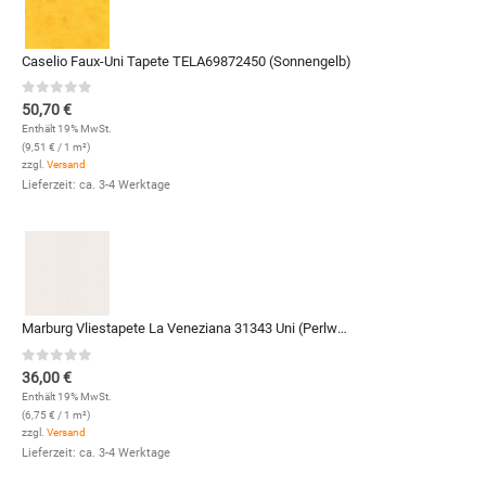
Caselio Faux-Uni Tapete TELA69872450 (Sonnengelb)
0
out of 5
50,70
€
Enthält 19% MwSt.
(
9,51
€
/ 1 m²)
zzgl.
Versand
Lieferzeit: ca. 3-4 Werktage
Marburg Vliestapete La Veneziana 31343 Uni (Perlweiß)
0
out of 5
36,00
€
Enthält 19% MwSt.
(
6,75
€
/ 1 m²)
zzgl.
Versand
Lieferzeit: ca. 3-4 Werktage