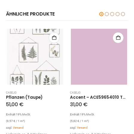
ÄHNLICHE PRODUKTE
CASELIO
CASELIO
Pflanzen (Taupe)
Accent – ACE59654010 Tapete: Glitzer Uni (Rosa)
51,00
€
31,00
€
Enthält 19% MwSt.
Enthält 19% MwSt.
(
9,57
€
/ 1 m²)
(
5,82
€
/ 1 m²)
zzgl.
Versand
zzgl.
Versand