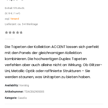
Enthält 19% MwSt.
(
9,19
€
/ 1 m²)
zzgl.
Versand
Lieferzeit: ca. 3-4 Werktage
0
out of 5
Die Tapeten der Kollektion ACCENT lassen sich perfekt
mit den Panels der gleichnamigen Kollektion
kombinieren. Die hochwertigen Duplex Tapeten
verfehlen aber auch alleine nicht an Wirkung. Ob Glitzer-
Uni, Metallic Optik oder raffinierte Strukturen – Sie
werden staunen, was Unitapten zu bieten haben.
Availability:
Vorrätig
Artikelnummer:
TDACE62905005
Kategorie:
Caselio