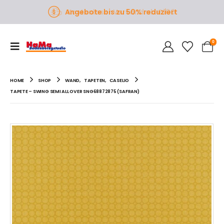
Angebote bis zu 50% reduziert
0
HOME
SHOP
WAND
,
TAPETEN
,
CASELIO
TAPETE – SWING SEMI ALL OVER SNG68872875 (SAFRAN)