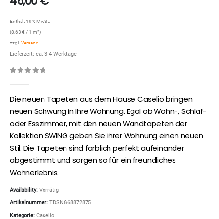
46,00
€
Enthält 19% MwSt.
(
8,63
€
/ 1 m²)
zzgl.
Versand
Lieferzeit: ca. 3-4 Werktage
0
out of 5
Die neuen Tapeten aus dem Hause Caselio bringen
neuen Schwung in Ihre Wohnung. Egal ob Wohn-, Schlaf-
oder Esszimmer, mit den neuen Wandtapeten der
Kollektion SWING geben Sie ihrer Wohnung einen neuen
Stil. Die Tapeten sind farblich perfekt aufeinander
abgestimmt und sorgen so für ein freundliches
Wohnerlebnis.
Availability:
Vorrätig
Artikelnummer:
TDSNG68872875
Kategorie:
Caselio