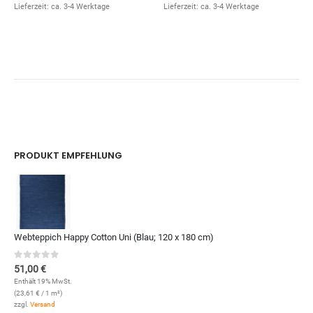
Lieferzeit: ca. 3-4 Werktage
Lieferzeit: ca. 3-4 Werktage
PRODUKT EMPFEHLUNG
Webteppich Happy Cotton Uni (Blau; 120 x 180 cm)
0
out of 5
51,00
€
Enthält 19% MwSt.
(
23,61
€
/ 1 m²)
zzgl.
Versand