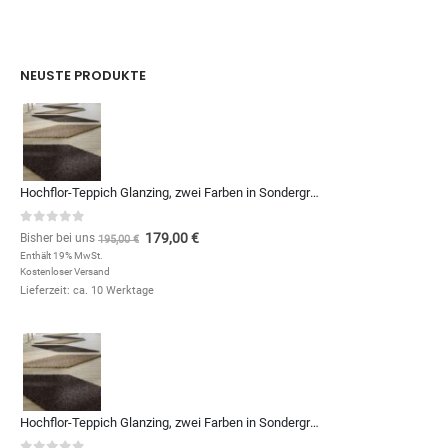
NEUSTE PRODUKTE
Hochflor-Teppich Glanzing, zwei Farben in Sondergrößen und Formen, zum Qm-Preis von (Kopie)
0
out of 5
179,00
€
Bisher bei uns
195,00
€
Enthält 19% MwSt.
Kostenloser Versand
Lieferzeit: ca. 10 Werktage
Hochflor-Teppich Glanzing, zwei Farben in Sondergrößen und Formen, zum Qm-Preis von