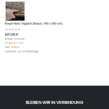
Royal Heriz Teppich (Braun; 190 x 290 cm)
0
out of 5
637,00
€
Enthält 19% MwSt.
(
115,61
€
/ 1 m²)
zzgl.
Versand
Lieferzeit: ca. 3-4 Werktage
BLEIBEN WIR IN VERBINDUNG