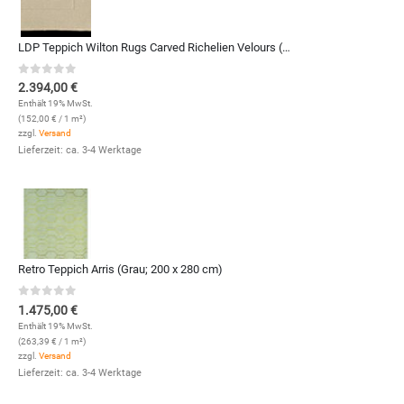
LDP Teppich Wilton Rugs Carved Richelien Velours (7011; 350 x 450 cm)
0
out of 5
2.394,00
€
Enthält 19% MwSt.
(
152,00
€
/ 1 m²)
zzgl.
Versand
Lieferzeit: ca. 3-4 Werktage
Retro Teppich Arris (Grau; 200 x 280 cm)
0
out of 5
1.475,00
€
Enthält 19% MwSt.
(
263,39
€
/ 1 m²)
zzgl.
Versand
Lieferzeit: ca. 3-4 Werktage