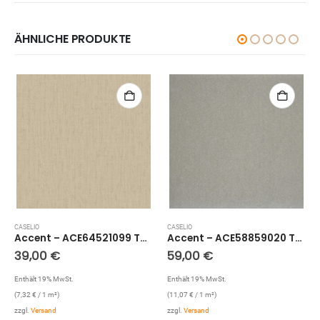
ÄHNLICHE PRODUKTE
CASELIO
CASELIO
Accent – ACE64521099 Tapete: Holz Optik (Beige)
Accent – ACE58859020 Tapete: Metallic Uni
39,00
€
59,00
€
Enthält 19% MwSt.
Enthält 19% MwSt.
(
7,32
€
/ 1 m²)
(
11,07
€
/ 1 m²)
zzgl.
Versand
zzgl.
Versand