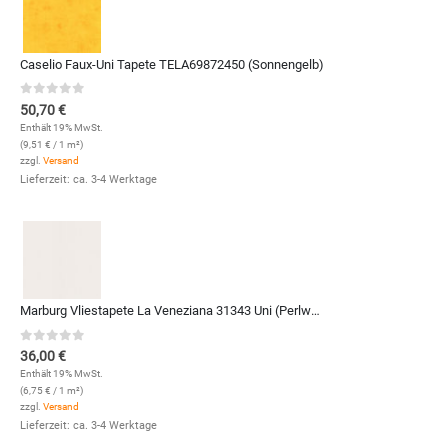
Caselio Faux-Uni Tapete TELA69872450 (Sonnengelb)
0
out of 5
50,70
€
Enthält 19% MwSt.
(
9,51
€
/ 1 m²)
zzgl.
Versand
Lieferzeit: ca. 3-4 Werktage
Marburg Vliestapete La Veneziana 31343 Uni (Perlweiß)
0
out of 5
36,00
€
Enthält 19% MwSt.
(
6,75
€
/ 1 m²)
zzgl.
Versand
Lieferzeit: ca. 3-4 Werktage