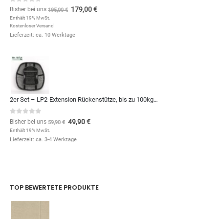
0
out of 5
179,00
€
Bisher bei uns
195,00
€
Enthält 19% MwSt.
Kostenloser Versand
Lieferzeit: ca. 10 Werktage
2er Set – LP2-Extension Rückenstütze, bis zu 100kg – 10€ günstiger
0
out of 5
49,90
€
Bisher bei uns
59,90
€
Enthält 19% MwSt.
Lieferzeit: ca. 3-4 Werktage
TOP BEWERTETE PRODUKTE