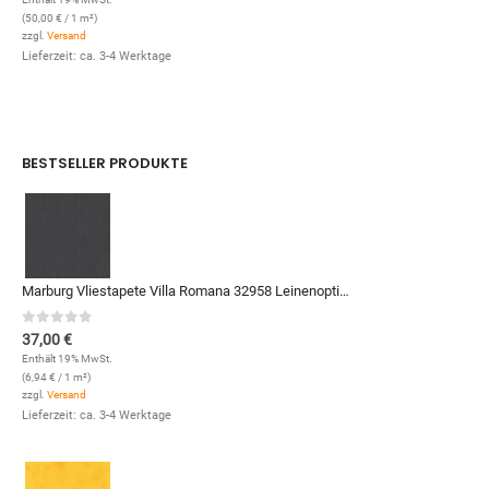
(
50,00
€
/ 1 m²)
zzgl.
Versand
Lieferzeit: ca. 3-4 Werktage
BESTSELLER PRODUKTE
Marburg Vliestapete Villa Romana 32958 Leinenoptik (Anthrazit)
0
out of 5
37,00
€
Enthält 19% MwSt.
(
6,94
€
/ 1 m²)
zzgl.
Versand
Lieferzeit: ca. 3-4 Werktage