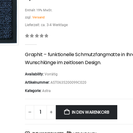
Enthält 19% MwSt.
zzgl.
Versand
Lieferzeit: ca. 3-4 Werktage
0
out of 5
Graphit – funktionelle Schmutzfangmatte in Ihr
Wunschlänge im zeitlosen Design.
Availability:
Vorrätig
Artikelnummer:
AST0635200099C020
Kategorie:
Astra
IN DEN WARENKORB