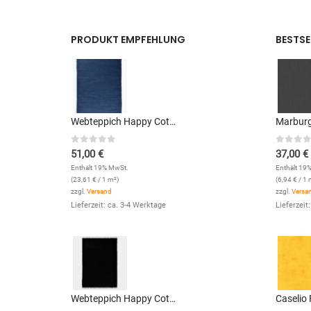
PRODUKT EMPFEHLUNG
BESTSE
Webteppich Happy Cotton Uni (Blau; 120 x 180 cm)
0
out of 5
0
out 
51,00
€
37,00
€
Enthält 19% MwSt.
Enthält 19
(
23,61
€
/ 1 m²)
(
6,94
€
/ 1 
zzgl.
Versand
zzgl.
Versa
Lieferzeit: ca. 3-4 Werktage
Lieferzeit
Webteppich Happy Cotton Uni (Schwarz; 40 x 60 cm)