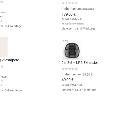
of 5
0
out of 5
Bisher bei uns
195,00
€
% MwSt.
179,00
€
m²)
Enthält 19% MwSt.
nd
Kostenloser Versand
: ca. 3-4 Werktage
Lieferzeit: ca. 10 Werktage
Marburg Vliestapete La Veneziana 31343 Uni (Perlweiß)
2er Set – LP2-Extension Rückenstütze, bis zu 100kg – 10€ günstiger
of 5
0
out of 5
Bisher bei uns
59,90
€
% MwSt.
49,90
€
m²)
Enthält 19% MwSt.
nd
Lieferzeit: ca. 3-4 Werktage
: ca. 3-4 Werktage