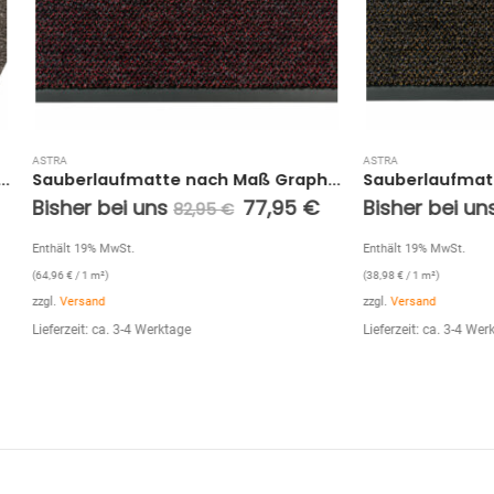
ASTRA
Sauberlaufmatte nach Maß Graphit (Rot; 120 cm)
bei uns
77,95
€
Bisher bei uns
77
82,95
€
82,95
€
MwSt.
Enthält 19% MwSt.
)
(
38,98
€
/ 1 m²)
zzgl.
Versand
ca. 3-4 Werktage
Lieferzeit: ca. 3-4 Werktage