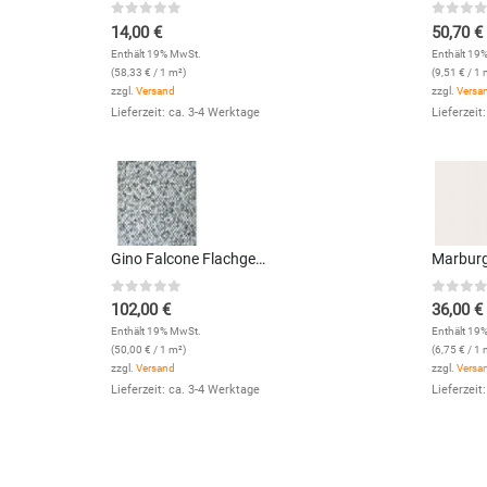
0
out of 5
0
out 
14,00
€
50,70
€
Enthält 19% MwSt.
Enthält 19
(
58,33
€
/ 1 m²)
(
9,51
€
/ 1 
zzgl.
Versand
zzgl.
Versa
Lieferzeit: ca. 3-4 Werktage
Lieferzeit
Gino Falcone Flachgewebeteppich Serena 078 (Blau Multi; 120 x 170 cm)
0
out of 5
0
out 
102,00
€
36,00
€
Enthält 19% MwSt.
Enthält 19
(
50,00
€
/ 1 m²)
(
6,75
€
/ 1 
zzgl.
Versand
zzgl.
Versa
Lieferzeit: ca. 3-4 Werktage
Lieferzeit