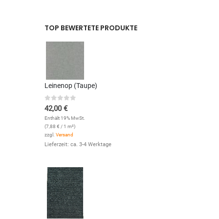
TOP BEWERTETE PRODUKTE
Leinenop (Taupe)
0
out of 5
42,00
€
Enthält 19% MwSt.
(
7,88
€
/ 1 m²)
zzgl.
Versand
Lieferzeit: ca. 3-4 Werktage