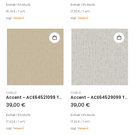
Enthält 19% MwSt.
Enthält 19% MwSt.
(
9,19
€
/ 1 m²)
(
7,32
€
/ 1 m²)
zzgl.
Versand
zzgl.
Versand
CASELIO
CASELIO
Accent – ACE64521099 Tapete: Holz Optik (Beige)
Accent – ACE64529099 Tapete: Holz Optik (Silber)
39,00
€
39,00
€
Enthält 19% MwSt.
Enthält 19% MwSt.
(
7,32
€
/ 1 m²)
(
7,32
€
/ 1 m²)
zzgl.
Versand
zzgl.
Versand