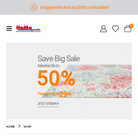
Angebote bis zu 50% reduziert
0
Save Big Sale
teilweise bis zu
50%
29
€
00
Teppiche ab
JETZT STÖBERN
HOME
SHOP