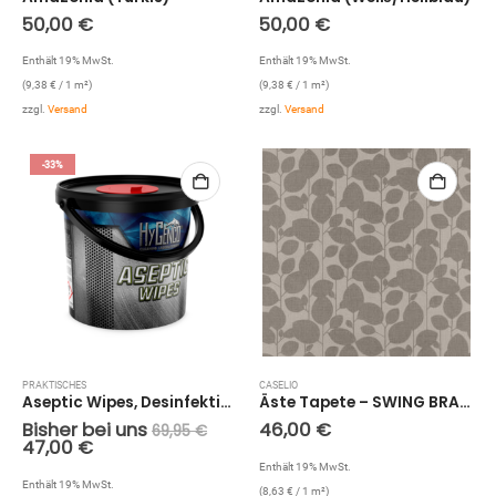
50,00
€
50,00
€
Enthält 19% MwSt.
Enthält 19% MwSt.
(
9,38
€
/ 1 m²)
(
9,38
€
/ 1 m²)
zzgl.
Versand
zzgl.
Versand
-33%
PRAKTISCHES
CASELIO
Aseptic Wipes, Desinfektionstücher (70 Stück)
Äste Tapete – SWING BRANCHAGE SNG68931729 (Eisgrau)
Bisher bei uns
46,00
€
69,95
€
47,00
€
Enthält 19% MwSt.
Enthält 19% MwSt.
(
8,63
€
/ 1 m²)