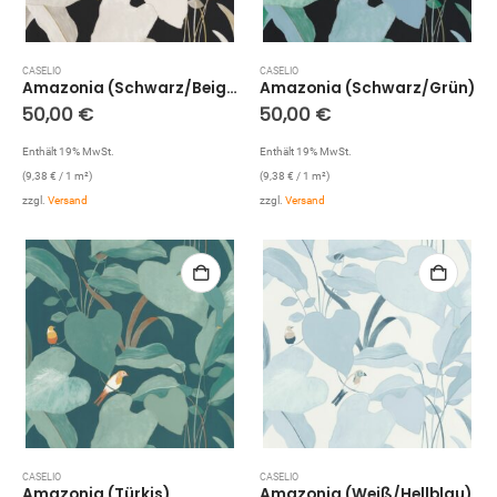
CASELIO
CASELIO
Amazonia (Schwarz/Beige)
Amazonia (Schwarz/Grün)
50,00
€
50,00
€
Enthält 19% MwSt.
Enthält 19% MwSt.
(
9,38
€
/ 1 m²)
(
9,38
€
/ 1 m²)
zzgl.
Versand
zzgl.
Versand
CASELIO
CASELIO
Amazonia (Türkis)
Amazonia (Weiß/Hellblau)