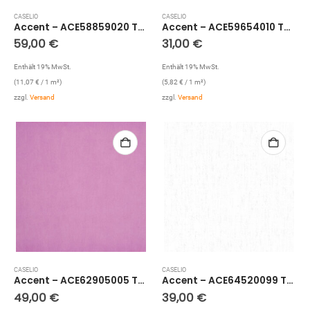
CASELIO
CASELIO
Accent – ACE58859020 Tapete: Metallic Uni
Accent – ACE59654010 Tapete: Glitzer Uni (Rosa)
59,00
€
31,00
€
Enthält 19% MwSt.
Enthält 19% MwSt.
(
11,07
€
/ 1 m²)
(
5,82
€
/ 1 m²)
zzgl.
Versand
zzgl.
Versand
CASELIO
CASELIO
Accent – ACE62905005 Tapete: Wellenstruktur (Pink)
Accent – ACE64520099 Tapete: Holz Optik (Weiß)
49,00
€
39,00
€