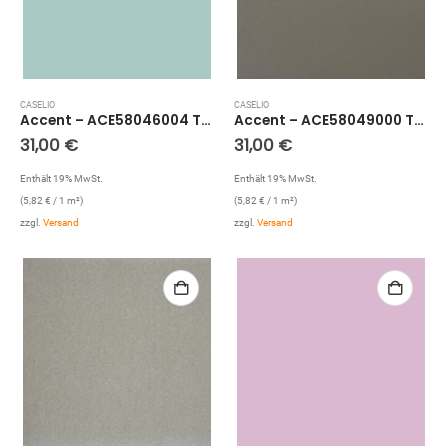
CASELIO
CASELIO
Accent – ACE58046004 Tapete: Uni (Hellblau)
Accent – ACE58049000 Tapete: Glitzer Uni (Grau)
31,00
€
31,00
€
Enthält 19% MwSt.
Enthält 19% MwSt.
(
5,82
€
/ 1 m²)
(
5,82
€
/ 1 m²)
zzgl.
Versand
zzgl.
Versand