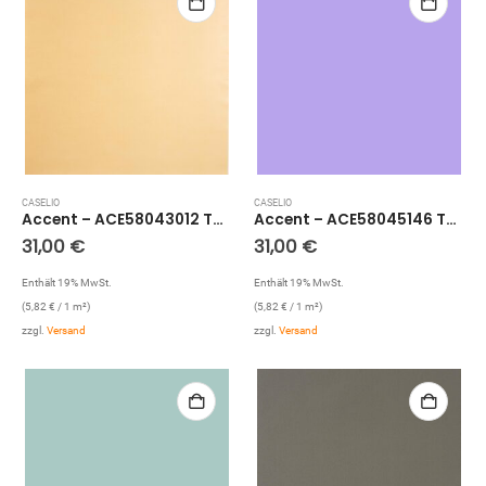
CASELIO
CASELIO
Accent – ACE58043012 Tapete: Uni (Lachs)
Accent – ACE58045146 Tapete: Glitzer Uni (Flieder)
31,00
€
31,00
€
Enthält 19% MwSt.
Enthält 19% MwSt.
(
5,82
€
/ 1 m²)
(
5,82
€
/ 1 m²)
zzgl.
Versand
zzgl.
Versand