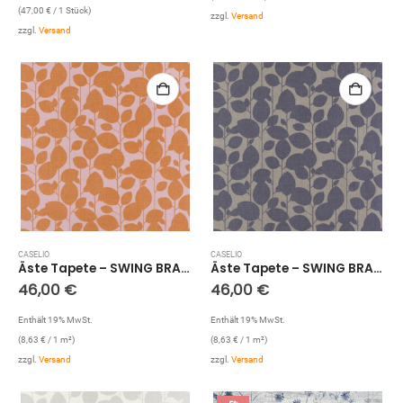
(
47,00
€
/ 1 Stück)
zzgl.
Versand
zzgl.
Versand
CASELIO
CASELIO
Äste Tapete – SWING BRANCHAGE SNG68933377 (Orange)
Äste Tapete – SWING BRANCHAGE SNG68936583 (Marine)
46,00
€
46,00
€
Enthält 19% MwSt.
Enthält 19% MwSt.
(
8,63
€
/ 1 m²)
(
8,63
€
/ 1 m²)
zzgl.
Versand
zzgl.
Versand