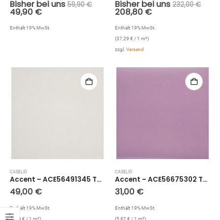
Bisher bei uns
Bisher bei uns
59,90
€
232,00
€
49,90
€
208,80
€
Enthält 19% MwSt.
Enthält 19% MwSt.
(
37,29
€
/ 1 m²)
zzgl.
Versand
CASELIO
CASELIO
Accent – ACE56491345 Tapete: Wellenstruktur (Beige)
Accent – ACE56675302 Tapete: Struktur Uni (Lila)
49,00
€
31,00
€
Enthält 19% MwSt.
Enthält 19% MwSt.
(
9,19
€
/ 1 m²)
(
5,82
€
/ 1 m²)