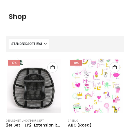
Shop
-17%
-10%
GESUNDHEIT
,
UNKATEGORISIERT
CASELIO
2er Set – LP2-Extension Rückenstütze, bis zu 100kg – 10€ günstiger
ABC (Rosa)