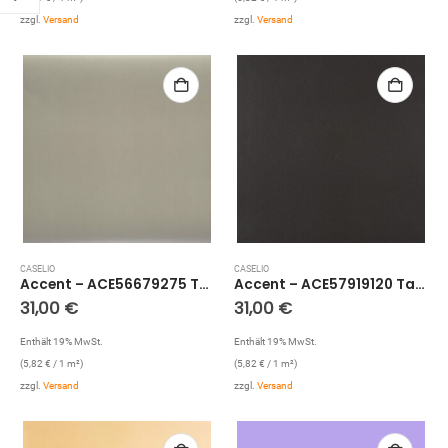
zzgl.
Versand
zzgl.
Versand
CASELIO
CASELIO
Accent – ACE56679275 Tapete: Struktur Uni (Grau/Beige)
Accent – ACE57919120 Tapete: Uni
31,00
€
31,00
€
Enthält 19% MwSt.
Enthält 19% MwSt.
(
5,82
€
/ 1 m²)
(
5,82
€
/ 1 m²)
zzgl.
Versand
zzgl.
Versand