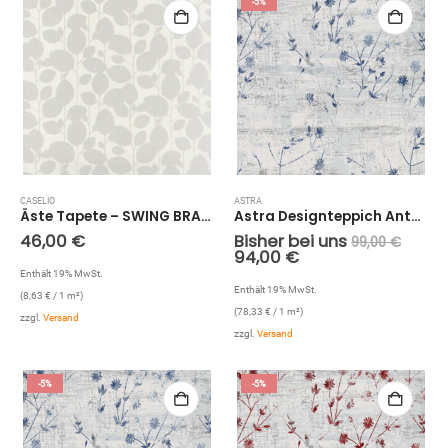
-5%
CASELIO
ASTRA
Äste Tapete – SWING BRANCHAGE SNG68939025 (Silbergrau)
Astra Designteppich Antea Blume Blau (Blau; 150 x 80 cm)
46,00
€
Bisher bei uns
99,00
€
94,00
€
Enthält 19% MwSt.
Enthält 19% MwSt.
(
8,63
€
/ 1 m²)
(
78,33
€
/ 1 m²)
zzgl.
Versand
zzgl.
Versand
-5%
-5%