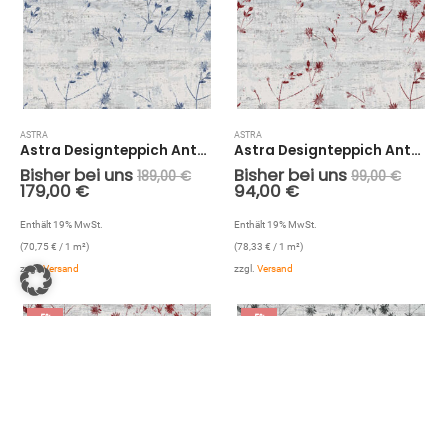
ASTRA
ASTRA
Astra Designteppich Antea Blume Blau (Blau; 190 x 133 cm)
Astra Designteppich Antea Blume Rot (Rot; 150 x 80 cm)
Bisher bei uns
Bisher bei uns
189,00
€
99,00
€
179,00
€
94,00
€
Enthält 19% MwSt.
Enthält 19% MwSt.
(
70,75
€
/ 1 m²)
(
78,33
€
/ 1 m²)
zzgl.
Versand
zzgl.
Versand
-5%
-5%