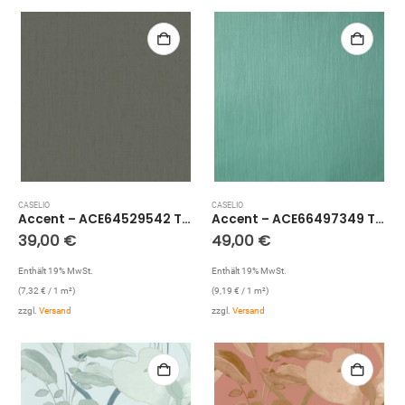
CASELIO
CASELIO
Accent – ACE64529542 Tapete: Holz Optik (Anthrazit)
Accent – ACE66497349 Tapete: Linien Struktur (Moosgrün)
39,00
€
49,00
€
Enthält 19% MwSt.
Enthält 19% MwSt.
(
7,32
€
/ 1 m²)
(
9,19
€
/ 1 m²)
zzgl.
Versand
zzgl.
Versand