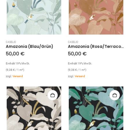
CASELIO
CASELIO
Amazonia (Blau/Grün)
Amazonia (Rosa/Terracotta)
50,00
€
50,00
€
Enthält 19% MwSt.
Enthält 19% MwSt.
(
9,38
€
/ 1 m²)
(
9,38
€
/ 1 m²)
zzgl.
Versand
zzgl.
Versand