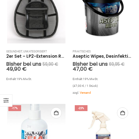
GESUNDHEIT
,
UNKATEGORISIERT
PRAKTISCHES
2er Set – LP2-Extension Rückenstütze, bis zu 100kg – 10€ günstiger
Aseptic Wipes, Desinfektionstücher (70 Stück)
Bisher bei uns
Bisher bei uns
59,90
€
69,95
€
49,90
€
47,00
€
Enthält 19% MwSt.
Enthält 19% MwSt.
(
47,00
€
/ 1 Stück)
zzgl.
Versand
-17%
-23%