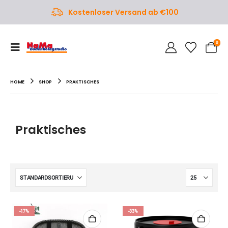
Angebote bis zu 50% reduziert
Kostenloser Versand ab €100
0
HOME
SHOP
PRAKTISCHES
Praktisches
-17%
-33%