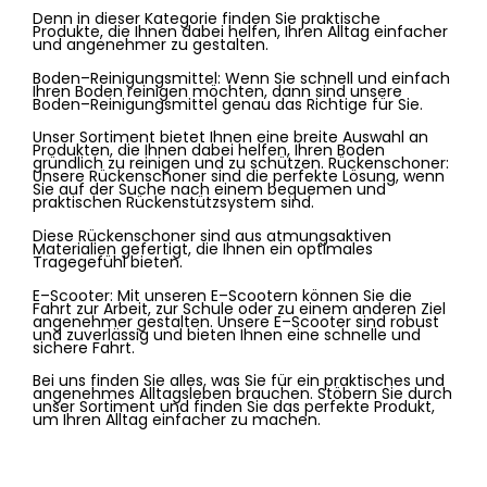
D
enn
in
dies
er
K
ateg
orie
find
en
Sie
pra
kt
ische
Produ
k
te
,
die
I
hn
en
d
abe
i
hel
fen
,
I
h
ren
All
tag
e
inf
acher
und
ang
ene
h
mer
z
u
gest
al
ten
.
B
od
en
–
Re
in
ig
ung
sm
itt
el
:
W
enn
Sie
s
chn
ell
und
e
inf
ach
I
h
ren
Bod
en
rein
igen
m
ö
ch
ten
,
d
ann
s
ind
unse
re
Bod
en
–
Re
in
ig
ung
sm
itt
el
gen
au
d
as
Rich
t
ige
f
ür
Sie
.
Un
ser
Sort
iment
b
iet
et
I
hn
en
e
ine
bre
ite
Aus
w
ahl
an
Produ
k
ten
,
die
I
hn
en
d
abe
i
hel
fen
,
I
h
ren
Bod
en
gr
ü
nd
lich
z
u
rein
igen
und
z
u
sch
ü
t
zen
.
R
ü
ck
ens
ch
oner
:
Un
se
re
R
ü
ck
ens
ch
oner
s
ind
die
perf
ek
te
L
ö
sung
,
w
enn
Sie
a
uf
der
Suc
he
n
ach
e
inem
be
qu
emen
und
pra
kt
isc
hen
R
ü
ck
en
st
ü
tz
system
s
ind
.
D
ies
e
R
ü
ck
ens
ch
oner
s
ind
a
us
at
m
ung
s
ak
t
iven
Material
ien
g
ef
ert
ig
t
,
die
I
hn
en
e
in
optim
ales
Tr
age
ge
f
ü
hl
b
iet
en
.
E
–
Sc
ooter
:
Mit
unse
ren
E
–
Sc
oot
ern
k
ö
nn
en
Sie
die
Fah
rt
z
ur
Ar
beit
,
z
ur
Sch
ule
o
der
z
u
e
inem
and
eren
Z
iel
ang
ene
h
mer
gest
al
ten
.
Un
se
re
E
–
Sc
ooter
s
ind
robust
und
z
u
ver
l
ä
ss
ig
und
b
iet
en
I
hn
en
e
ine
s
chn
elle
und
s
ic
here
Fah
rt
.
Be
i
uns
find
en
Sie
all
es
,
was
Sie
f
ür
e
in
pra
kt
is
ches
und
ang
ene
h
mes
All
tags
le
ben
bra
uc
hen
.
St
ö
bern
Sie
d
urch
un
ser
Sort
iment
und
find
en
Sie
d
as
perf
ek
te
Produ
kt
,
um
I
h
ren
All
tag
e
inf
acher
z
u
mac
hen
.