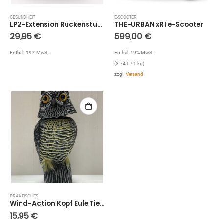
GESUNDHEIT
E-SCOOTER
LP2-Extension Rückenstütze, bis zu 100kg
THE-URBAN xR1 e-Scooter
29,95
€
599,00
€
Enthält 19% MwSt.
Enthält 19% MwSt.
(
3,74
€
/ 1 kg)
zzgl.
Versand
PRAKTISCHES
Wind-Action Kopf Eule Tierattrappe Vogelabwehr Vogelschreck Taubenschreck
15,95
€