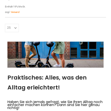
Enthält 19% MwSt.
zzgl.
Versand
P
rak
tis
ches
:
All
es
,
was
den
All
tag
er
le
ich
ter
t
!
H
ab
en
Sie
s
ich
j
em
als
g
ef
rag
t
,
w
ie
Sie
I
h
ren
All
tag
no
ch
e
inf
acher
mac
hen
k
ö
nn
en
?
D
ann
s
ind
Sie
hier
gen
au
rich
t
ig
!