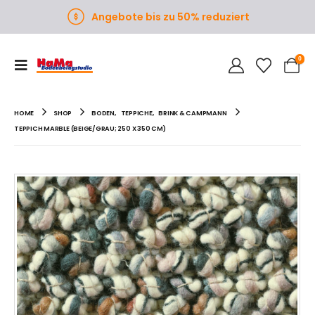
Angebote bis zu 50% reduziert
0
HOME
SHOP
BODEN
,
TEPPICHE
,
BRINK & CAMPMANN
TEPPICH MARBLE (BEIGE/GRAU; 250 X 350 CM)