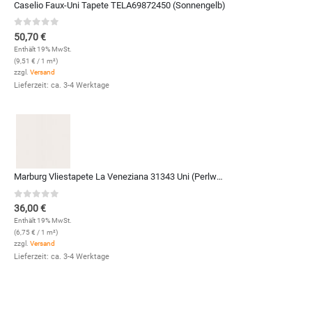
Caselio Faux-Uni Tapete TELA69872450 (Sonnengelb)
0
out of 5
50,70
€
Enthält 19% MwSt.
(
9,51
€
/ 1 m²)
zzgl.
Versand
Lieferzeit: ca. 3-4 Werktage
Marburg Vliestapete La Veneziana 31343 Uni (Perlweiß)
0
out of 5
36,00
€
Enthält 19% MwSt.
(
6,75
€
/ 1 m²)
zzgl.
Versand
Lieferzeit: ca. 3-4 Werktage