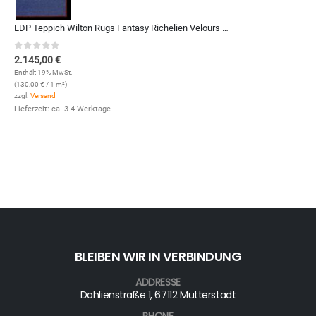
LDP Teppich Wilton Rugs Fantasy Richelien Velours (2001; 330 x 500 cm)
0
out of 5
2.145,00
€
Enthält 19% MwSt.
(
130,00
€
/ 1 m²)
zzgl.
Versand
Lieferzeit: ca. 3-4 Werktage
BLEIBEN WIR IN VERBINDUNG
ADDRESSE
Dahlienstraße 1, 67112 Mutterstadt
PHONE