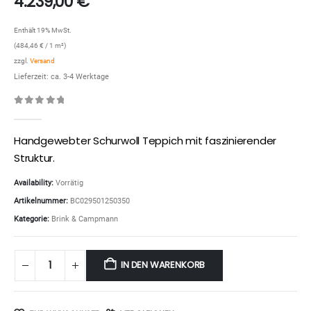
4.239,00
€
Enthält 19% MwSt.
(
484,46
€
/ 1 m²)
zzgl.
Versand
Lieferzeit: ca. 3-4 Werktage
0
out of 5
Handgewebter Schurwoll Teppich mit faszinierender
Struktur.
Availability:
Vorrätig
Artikelnummer:
BC029501250350
Kategorie:
Brink & Campmann
IN DEN WARENKORB