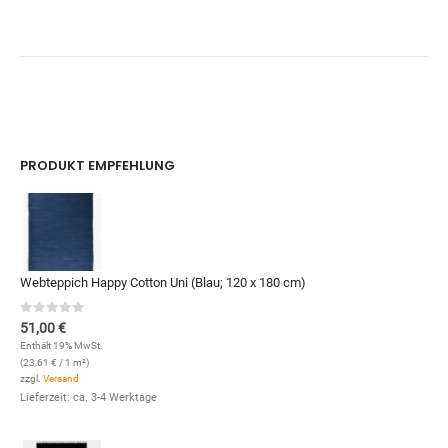
PRODUKT EMPFEHLUNG
Webteppich Happy Cotton Uni (Blau; 120 x 180 cm)
0
out of 5
51,00
€
Enthält 19% MwSt.
(
23,61
€
/ 1 m²)
zzgl.
Versand
Lieferzeit: ca. 3-4 Werktage