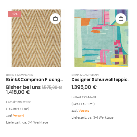
-10%
BRINK & CAMPMANN
BRINK & CAMPMANN
Brink&Campman Flachgewebe Teppich Atelier Twill (Ocker; 250 x 350 cm)
Designer Schurwollteppich Amal 19707 (Bunt; 200 x 280 cm)
Bisher bei uns
1.395,00
€
1.575,00
€
1.418,00
€
Enthält 19% MwSt.
Enthält 19% MwSt.
(
249,11
€
/ 1 m²)
(
162,06
€
/ 1 m²)
zzgl.
Versand
zzgl.
Versand
Lieferzeit: ca. 3-4 Werktage
Lieferzeit: ca. 3-4 Werktage