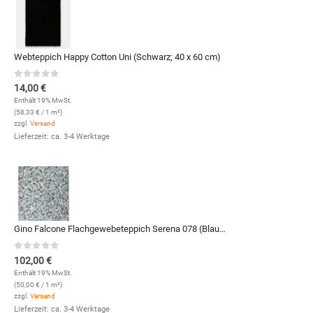
Webteppich Happy Cotton Uni (Schwarz; 40 x 60 cm)
0
out of 5
14,00
€
Enthält 19% MwSt.
(
58,33
€
/ 1 m²)
zzgl.
Versand
Lieferzeit: ca. 3-4 Werktage
Gino Falcone Flachgewebeteppich Serena 078 (Blau Multi; 120 x 170 cm)
0
out of 5
102,00
€
Enthält 19% MwSt.
(
50,00
€
/ 1 m²)
zzgl.
Versand
Lieferzeit: ca. 3-4 Werktage