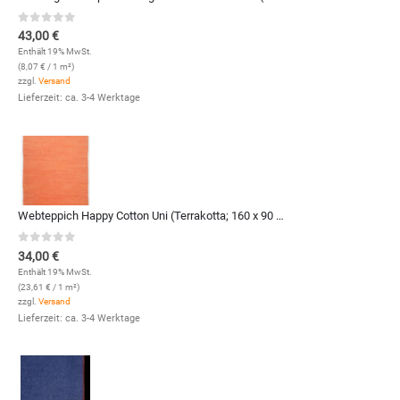
0
out of 5
43,00
€
Enthält 19% MwSt.
(
8,07
€
/ 1 m²)
zzgl.
Versand
Lieferzeit: ca. 3-4 Werktage
Webteppich Happy Cotton Uni (Terrakotta; 160 x 90 cm)
0
out of 5
34,00
€
Enthält 19% MwSt.
(
23,61
€
/ 1 m²)
zzgl.
Versand
Lieferzeit: ca. 3-4 Werktage