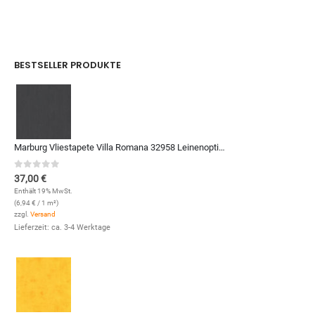
BESTSELLER PRODUKTE
Marburg Vliestapete Villa Romana 32958 Leinenoptik (Anthrazit)
0
out of 5
37,00
€
Enthält 19% MwSt.
(
6,94
€
/ 1 m²)
zzgl.
Versand
Lieferzeit: ca. 3-4 Werktage