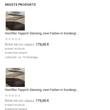
NEUSTE PRODUKTE
Hochflor-Teppich Glanzing, zwei Farben in Sondergrößen und Formen, zum Qm-Preis von (Kopie)
0
out of 5
179,00
€
Bisher bei uns
195,00
€
Enthält 19% MwSt.
Kostenloser Versand
Lieferzeit: ca. 10 Werktage
Hochflor-Teppich Glanzing, zwei Farben in Sondergrößen und Formen, zum Qm-Preis von
0
out of 5
179,00
€
Bisher bei uns
195,00
€
Enthält 19% MwSt.
Kostenloser Versand