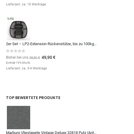
Lieferzeit: ca. 10 Werktage
2er Set – LP2-Extension Rückenstütze, bis zu 100kg – 10€ günstiger
0
out of 5
49,90
€
Bisher bei uns
59,90
€
Enthält 19% MwSt.
Lieferzeit: ca. 3-4 Werktage
TOP BEWERTETE PRODUKTE
Marburg Vliestapete Vintage Deluxe 32818 Putz (Anthrazit)