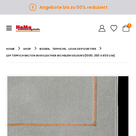
Angebote bis zu 50% reduziert
0
HOME
SHOP
BODEN
,
TEPPICHE
,
LOUIS DE POORTERE
LDP TEPPICH WILTON RUGS LEATHER RICHELIEN VELOURS (1000; 350 X 450 CM)