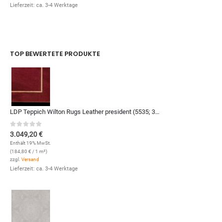
Lieferzeit: ca. 3-4 Werktage
TOP BEWERTETE PRODUKTE
LDP Teppich Wilton Rugs Leather president (5535; 330 x 500 cm)
0
out of 5
3.049,20
€
Enthält 19% MwSt.
(
184,80
€
/ 1 m²)
zzgl.
Versand
Lieferzeit: ca. 3-4 Werktage