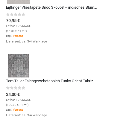
Eijffinger Vliestapete Siroc 376058 – indisches Blumenmuster (Grau)
0
out of 5
79,95
€
Enthält 19% MwSt.
(
15,38
€
/ 1 m²)
zzgl.
Versand
Lieferzeit: ca. 3-4 Werktage
Tom Tailer Falchgewebeteppich Funky Orient Tabriz (Grau; 48 x 70 cm)
0
out of 5
34,00
€
Enthält 19% MwSt.
(
100,00
€
/ 1 m²)
zzgl.
Versand
Lieferzeit: ca. 3-4 Werktage