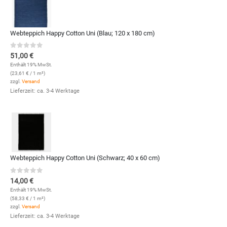
Webteppich Happy Cotton Uni (Blau; 120 x 180 cm)
0
out of 5
51,00
€
Enthält 19% MwSt.
(
23,61
€
/ 1 m²)
zzgl.
Versand
Lieferzeit: ca. 3-4 Werktage
Webteppich Happy Cotton Uni (Schwarz; 40 x 60 cm)
0
out of 5
14,00
€
Enthält 19% MwSt.
(
58,33
€
/ 1 m²)
zzgl.
Versand
Lieferzeit: ca. 3-4 Werktage