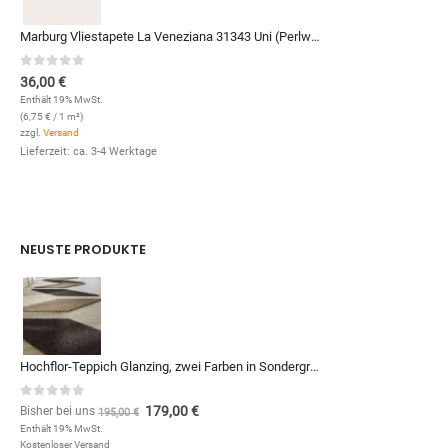
Marburg Vliestapete La Veneziana 31343 Uni (Perlweiß)
0
out of 5
36,00
€
Enthält 19% MwSt.
(
6,75
€
/ 1 m²)
zzgl.
Versand
Lieferzeit: ca. 3-4 Werktage
NEUSTE PRODUKTE
Hochflor-Teppich Glanzing, zwei Farben in Sondergrößen und Formen, zum Qm-Preis von (Kopie)
0
out of 5
179,00
€
Bisher bei uns
195,00
€
Enthält 19% MwSt.
Kostenloser Versand