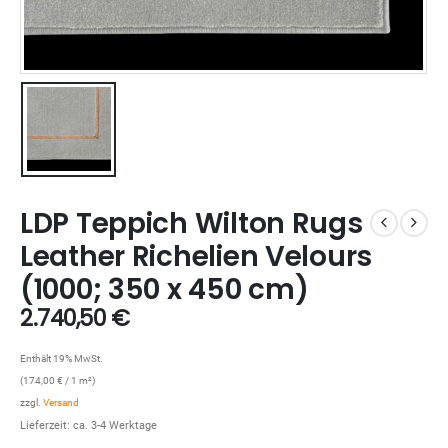
LDP Teppich Wilton Rugs
Leather Richelien Velours
(1000; 350 x 450 cm)
2.740,50
€
Enthält 19% MwSt.
(
174,00
€
/ 1 m²)
zzgl.
Versand
Lieferzeit: ca. 3-4 Werktage