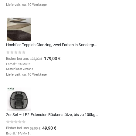
Lieferzeit: ca. 10 Werktage
Hochflor-Teppich Glanzing, zwei Farben in Sondergrößen und Formen, zum Qm-Preis von
0
out of 5
179,00
€
Bisher bei uns
195,00
€
Enthält 19% MwSt.
Kostenloser Versand
Lieferzeit: ca. 10 Werktage
2er Set – LP2-Extension Rückenstütze, bis zu 100kg – 10€ günstiger
0
out of 5
49,90
€
Bisher bei uns
59,90
€
Enthält 19% MwSt.