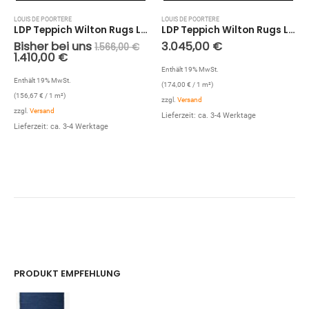
LOUIS DE POORTERE
LOUIS DE POORTERE
LDP Teppich Wilton Rugs Leather Richelien Velours (1000; 300 x 300 cm)
LDP Teppich Wilton Rugs Leather Richelien Velours (1001; 350 x 500 cm)
Bisher bei uns
3.045,00
€
1.566,00
€
1.410,00
€
Enthält 19% MwSt.
Enthält 19% MwSt.
(
174,00
€
/ 1 m²)
(
156,67
€
/ 1 m²)
zzgl.
Versand
zzgl.
Versand
Lieferzeit: ca. 3-4 Werktage
Lieferzeit: ca. 3-4 Werktage
PRODUKT EMPFEHLUNG