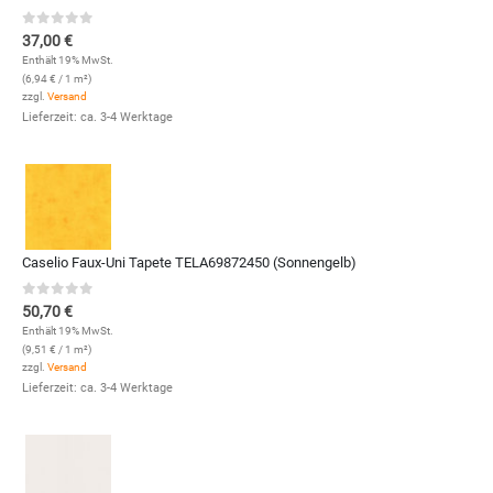
0
out of 5
37,00
€
Enthält 19% MwSt.
(
6,94
€
/ 1 m²)
zzgl.
Versand
Lieferzeit: ca. 3-4 Werktage
Caselio Faux-Uni Tapete TELA69872450 (Sonnengelb)
0
out of 5
50,70
€
Enthält 19% MwSt.
(
9,51
€
/ 1 m²)
zzgl.
Versand
Lieferzeit: ca. 3-4 Werktage