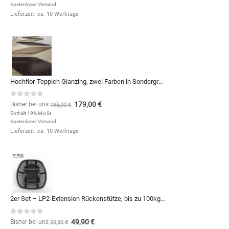
Kostenloser Versand
Lieferzeit: ca. 10 Werktage
Hochflor-Teppich Glanzing, zwei Farben in Sondergrößen und Formen, zum Qm-Preis von
0
out of 5
179,00
€
Bisher bei uns
195,00
€
Enthält 19% MwSt.
Kostenloser Versand
Lieferzeit: ca. 10 Werktage
2er Set – LP2-Extension Rückenstütze, bis zu 100kg – 10€ günstiger
0
out of 5
49,90
€
Bisher bei uns
59,90
€