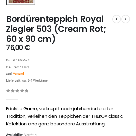
Bordürenteppich Royal
Ziegler 503 (Cream Rot;
60 x 90 cm)
76,00
€
Enthält 19% MwSt.
(
140,74
€
/ 1 m²)
zzgl.
Versand
Lieferzeit: ca. 3-4 Werktage
0
out of 5
Edelste Garne, verknüpft nach jahrhunderte alter
Tradition, verleihen den Teppichen der THEKO® classic
Kollektion eine ganz besondere Ausstrahlung.
Availability:
Vorrätig