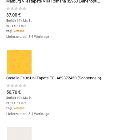
Marburg Vliestapete Villa Romana 32958 Leinenoptik (Anthrazit)
0
out of 5
37,00
€
Enthält 19% MwSt.
(
6,94
€
/ 1 m²)
zzgl.
Versand
Lieferzeit: ca. 3-4 Werktage
Caselio Faux-Uni Tapete TELA69872450 (Sonnengelb)
0
out of 5
50,70
€
Enthält 19% MwSt.
(
9,51
€
/ 1 m²)
zzgl.
Versand
Lieferzeit: ca. 3-4 Werktage