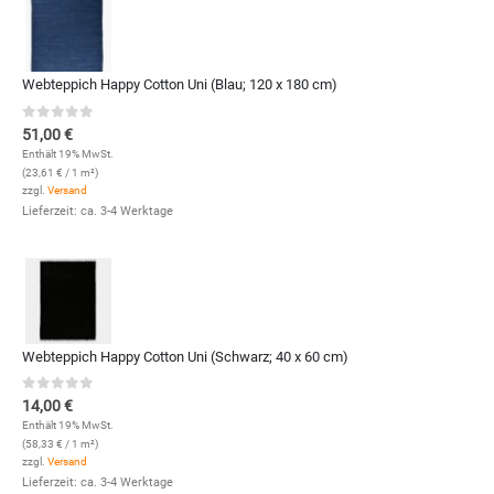
Webteppich Happy Cotton Uni (Blau; 120 x 180 cm)
0
out of 5
51,00
€
Enthält 19% MwSt.
(
23,61
€
/ 1 m²)
zzgl.
Versand
Lieferzeit: ca. 3-4 Werktage
Webteppich Happy Cotton Uni (Schwarz; 40 x 60 cm)
0
out of 5
14,00
€
Enthält 19% MwSt.
(
58,33
€
/ 1 m²)
zzgl.
Versand
Lieferzeit: ca. 3-4 Werktage