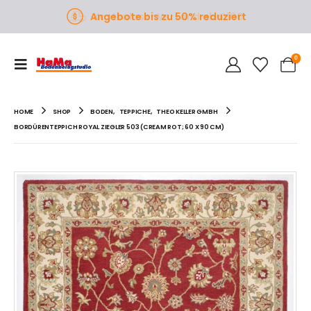
Angebote bis zu 50% reduziert
0
HOME
SHOP
BODEN
,
TEPPICHE
,
THEO KELLER GMBH
BORDÜRENTEPPICH ROYAL ZIEGLER 503 (CREAM ROT; 60 X 90 CM)