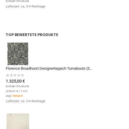
Enthält 19% MwSt.
Lieferzeit: ca. 3-4 Werktage
TOP BEWERTETE PRODUKTE
Florence Broadhurst Designerteppich Turnabouts (Schwarz/Weiß; 200 x 280 cm)
0
out of 5
1.325,00
€
Enthält 19% MwSt.
(
236,61
€
/ 1 m²)
zzgl.
Versand
Lieferzeit: ca. 3-4 Werktage