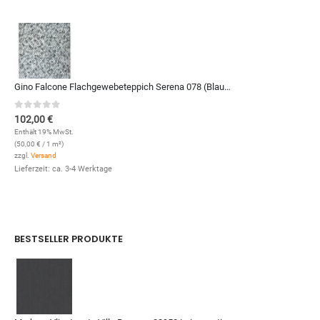
Gino Falcone Flachgewebeteppich Serena 078 (Blau Multi; 120 x 170 cm)
0
out of 5
102,00
€
Enthält 19% MwSt.
(
50,00
€
/ 1 m²)
zzgl.
Versand
Lieferzeit: ca. 3-4 Werktage
BESTSELLER PRODUKTE