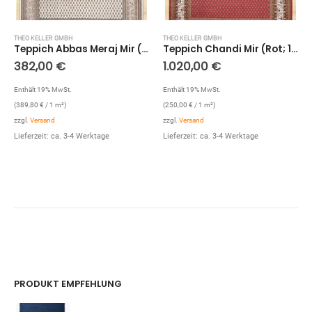
THEO KELLER GMBH
THEO KELLER GMBH
Teppich Abbas Meraj Mir (Creme; 70 x 140 cm)
Teppich Chandi Mir (Rot; 170 x 240 cm)
382,00
€
1.020,00
€
Enthält 19% MwSt.
Enthält 19% MwSt.
(
389,80
€
/ 1 m²)
(
250,00
€
/ 1 m²)
zzgl.
Versand
zzgl.
Versand
Lieferzeit: ca. 3-4 Werktage
Lieferzeit: ca. 3-4 Werktage
PRODUKT EMPFEHLUNG