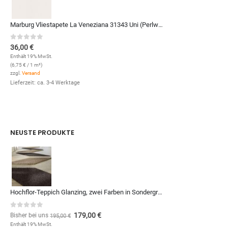
Marburg Vliestapete La Veneziana 31343 Uni (Perlweiß)
0
out of 5
36,00
€
Enthält 19% MwSt.
(
6,75
€
/ 1 m²)
zzgl.
Versand
Lieferzeit: ca. 3-4 Werktage
NEUSTE PRODUKTE
Hochflor-Teppich Glanzing, zwei Farben in Sondergrößen und Formen, zum Qm-Preis von (Kopie)
0
out of 5
179,00
€
Bisher bei uns
195,00
€
Enthält 19% MwSt.