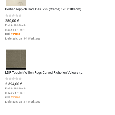
Berber Teppich Hadj Des. 225 (Creme; 120 x 180 cm)
0
out of 5
280,00
€
Enthält 19% MwSt.
(
129,63
€
/ 1 m²)
zzgl.
Versand
Lieferzeit: ca. 3-4 Werktage
LDP Teppich Wilton Rugs Carved Richelien Velours (7501; 350 x 450 cm)
0
out of 5
2.394,00
€
Enthält 19% MwSt.
(
152,00
€
/ 1 m²)
zzgl.
Versand
Lieferzeit: ca. 3-4 Werktage