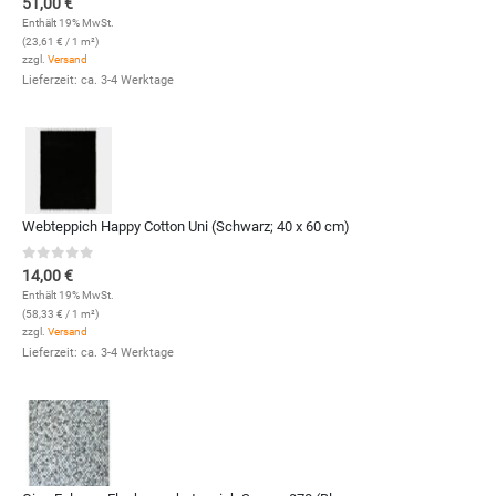
51,00
€
Enthält 19% MwSt.
(
23,61
€
/ 1 m²)
zzgl.
Versand
Lieferzeit: ca. 3-4 Werktage
Webteppich Happy Cotton Uni (Schwarz; 40 x 60 cm)
0
out of 5
14,00
€
Enthält 19% MwSt.
(
58,33
€
/ 1 m²)
zzgl.
Versand
Lieferzeit: ca. 3-4 Werktage