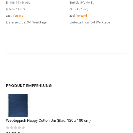
Enthält 19% MwSt.
Enthält 19% MwSt.
(
9,57
€
/ 1 m²)
(
9,57
€
/ 1 m²)
zzgl.
Versand
zzgl.
Versand
Lieferzeit: ca. 3-4 Werktage
Lieferzeit: ca. 3-4 Werktage
PRODUKT EMPFEHLUNG
Webteppich Happy Cotton Uni (Blau; 120 x 180 cm)
0
out of 5