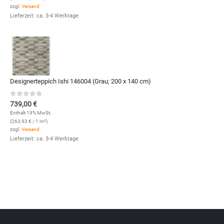
zzgl.
Versand
Lieferzeit: ca. 3-4 Werktage
Designerteppich Ishi 146004 (Grau; 200 x 140 cm)
0
out of 5
739,00
€
Enthält 19% MwSt.
(
263,93
€
/ 1 m²)
zzgl.
Versand
Lieferzeit: ca. 3-4 Werktage