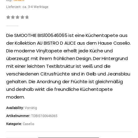
Lieferzeit: ca. 3-4 Werktage
0
out of 5
Die SMOOTHIE BIS100646065 ist eine Küchentapete aus
der Kollektion AU BISTRO D ALICE aus dem Hause Caselio.
Die moderne Vinyltapete erhellt jede Küche und
überzeugt mit ihrem fröhlichen Design. Der Hintergrund
mit einer leichten Textilstruktur ist weiß und die
verschiedenen Citrusfrüchte sind in Gelb und Jeansblau
gehalten. Die Anordnung der Früchte ist gleichmäßig
und deshalb wirkt die freundliche Küchentapete
modern.
Availability:
Vorrätig
Artikelnummer:
TDBIS100646065
Kategorie:
Caselio