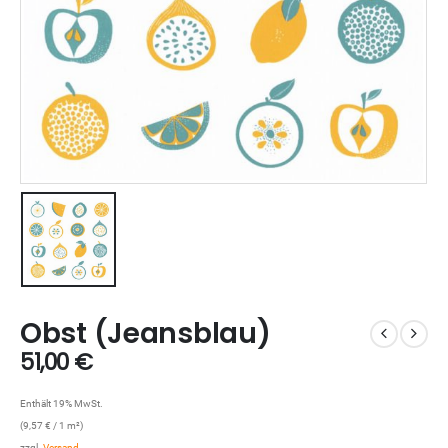
Obst (Jeansblau)
51,00
€
Enthält 19% MwSt.
(
9,57
€
/ 1 m²)
zzgl.
Versand