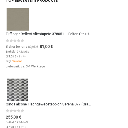
TOP BEWERTETE PRODUKTE
Eijffinger Reflect Vliestapete 378051 – Falten Struktur (Vanille)
0
out of 5
81,00
€
Bisher bei uns
89,95
€
Enthält 19% MwSt.
(
15,58
€
/ 1 m²)
zzgl.
Versand
Lieferzeit: ca. 3-4 Werktage
Gino Falcone Flachgewebeteppich Serena 077 (Grau; 190 x 280 cm)
0
out of 5
255,00
€
Enthält 19% MwSt.
(
47,93
€
/ 1 m²)