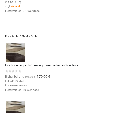
(
6,75
€
/ 1 m²)
zzgl.
Versand
Lieferzeit: ca. 3-4 Werktage
NEUSTE PRODUKTE
Hochflor-Teppich Glanzing, zwei Farben in Sondergrößen und Formen, zum Qm-Preis von (Kopie)
0
out of 5
179,00
€
Bisher bei uns
195,00
€
Enthält 19% MwSt.
Kostenloser Versand
Lieferzeit: ca. 10 Werktage