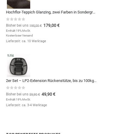
Hochflor-Teppich Glanzing, zwei Farben in Sondergrößen und Formen, zum Qm-Preis von
0
out of 5
179,00
€
Bisher bei uns
195,00
€
Enthält 19% MwSt.
Kostenloser Versand
Lieferzeit: ca. 10 Werktage
2er Set – LP2-Extension Rückenstütze, bis zu 100kg – 10€ günstiger
0
out of 5
49,90
€
Bisher bei uns
59,90
€
Enthält 19% MwSt.
Lieferzeit: ca. 3-4 Werktage