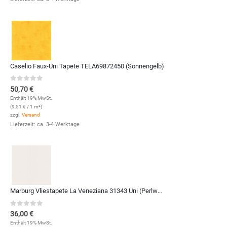
Caselio Faux-Uni Tapete TELA69872450 (Sonnengelb)
0
out of 5
50,70
€
Enthält 19% MwSt.
(
9,51
€
/ 1 m²)
zzgl.
Versand
Lieferzeit: ca. 3-4 Werktage
Marburg Vliestapete La Veneziana 31343 Uni (Perlweiß)
0
out of 5
36,00
€
Enthält 19% MwSt.