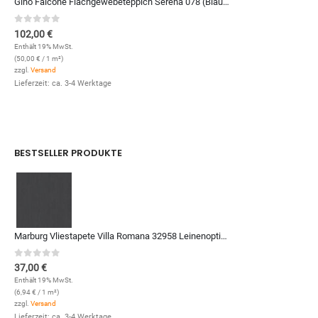
Gino Falcone Flachgewebeteppich Serena 078 (Blau Multi; 120 x 170 cm)
0
out of 5
102,00
€
Enthält 19% MwSt.
(
50,00
€
/ 1 m²)
zzgl.
Versand
Lieferzeit: ca. 3-4 Werktage
BESTSELLER PRODUKTE
Marburg Vliestapete Villa Romana 32958 Leinenoptik (Anthrazit)
0
out of 5
37,00
€
Enthält 19% MwSt.
(
6,94
€
/ 1 m²)
zzgl.
Versand
Lieferzeit: ca. 3-4 Werktage