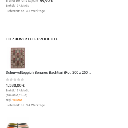
49,90
€
Bisher bei uns
59,90
€
Enthält 19% MwSt.
Lieferzeit: ca. 3-4 Werktage
TOP BEWERTETE PRODUKTE
Schurwollteppich Benares Bachtiari (Rot; 200 x 250 cm)
0
out of 5
1.530,00
€
Enthält 19% MwSt.
(
306,00
€
/ 1 m²)
zzgl.
Versand
Lieferzeit: ca. 3-4 Werktage