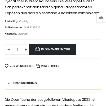
Eyecatcher in Ihrem Raum sein. Die Vliestapete lässt
sich perfekt mit den farblich genau abgestimmten
Tapeten aus der La Veneziana 4 Kollektion kombinieren.
Availability:
Vorrätig
Artikelnummer:
MAR31335VE
Kategorie:
Marburg
IN DEN WARENKORB
ZUR WUNSCHLISTE
VERGLEICHEN
BESCHREIBUNG
Die Oberfläche der ausgefallenen Vliestapete 31335 ist
abwaschbar und hat eine gute Lichtbeständigkeit. Sie