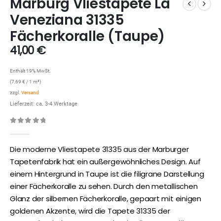
Marburg Vliestapete La
Veneziana 31335
Fächerkoralle (Taupe)
41,00
€
Enthält 19% MwSt.
(
7,69
€
/ 1 m²)
zzgl.
Versand
Lieferzeit: ca. 3-4 Werktage
0
out of 5
Die moderne Vliestapete 31335 aus der Marburger
Tapetenfabrik hat ein außergewöhnliches Design. Auf
einem Hintergrund in Taupe ist die filigrane Darstellung
einer Fächerkoralle zu sehen. Durch den metallischen
Glanz der silbernen Fächerkoralle, gepaart mit einigen
goldenen Akzente, wird die Tapete 31335 der