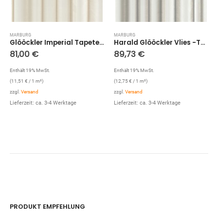
MARBURG
MARBURG
Glööckler Imperial Tapete 52529 – Moiré Vorhang (Perle)
Harald Glööckler Vlies -Tapete 52525
81,00
€
89,73
€
Enthält 19% MwSt.
Enthält 19% MwSt.
(
11,51
€
/ 1 m²)
(
12,75
€
/ 1 m²)
zzgl.
Versand
zzgl.
Versand
Lieferzeit: ca. 3-4 Werktage
Lieferzeit: ca. 3-4 Werktage
PRODUKT EMPFEHLUNG