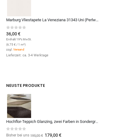
Marburg Vliestapete La Veneziana 31343 Uni (Perlweiß)
0
out of 5
36,00
€
Enthält 19% MwSt.
(
6,75
€
/ 1 m²)
zzgl.
Versand
Lieferzeit: ca. 3-4 Werktage
NEUSTE PRODUKTE
Hochflor-Teppich Glanzing, zwei Farben in Sondergrößen und Formen, zum Qm-Preis von (Kopie)
0
out of 5
179,00
€
Bisher bei uns
195,00
€