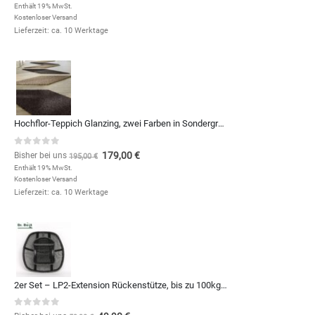
Enthält 19% MwSt.
Kostenloser Versand
Lieferzeit: ca. 10 Werktage
Hochflor-Teppich Glanzing, zwei Farben in Sondergrößen und Formen, zum Qm-Preis von
0
out of 5
179,00
€
Bisher bei uns
195,00
€
Enthält 19% MwSt.
Kostenloser Versand
Lieferzeit: ca. 10 Werktage
2er Set – LP2-Extension Rückenstütze, bis zu 100kg – 10€ günstiger
0
out of 5