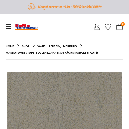
Angebote bis zu 50% reduziert
0
HOME
SHOP
WAND
,
TAPETEN
,
MARBURG
MARBURG VLIESTAPETE LA VENEZIANA 31335 FÄCHERKORALLE (TAUPE)