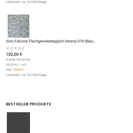
Lieferzeit: ca. 3-4 Werktage
Gino Falcone Flachgewebeteppich Serena 078 (Blau Multi; 120 x 170 cm)
0
out of 5
102,00
€
Enthält 19% MwSt.
(
50,00
€
/ 1 m²)
zzgl.
Versand
Lieferzeit: ca. 3-4 Werktage
BESTSELLER PRODUKTE