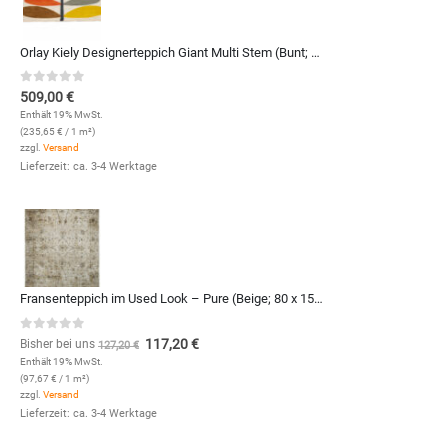
Orlay Kiely Designerteppich Giant Multi Stem (Bunt; 120 x 180 cm)
0
out of 5
509,00
€
Enthält 19% MwSt.
(
235,65
€
/ 1 m²)
zzgl.
Versand
Lieferzeit: ca. 3-4 Werktage
Fransenteppich im Used Look – Pure (Beige; 80 x 150 cm)
0
out of 5
117,20
€
Bisher bei uns
127,20
€
Enthält 19% MwSt.
(
97,67
€
/ 1 m²)
zzgl.
Versand
Lieferzeit: ca. 3-4 Werktage