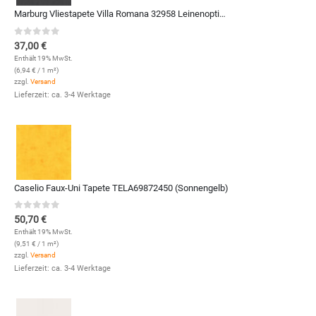
Marburg Vliestapete Villa Romana 32958 Leinenoptik (Anthrazit)
0
out of 5
37,00
€
Enthält 19% MwSt.
(
6,94
€
/ 1 m²)
zzgl.
Versand
Lieferzeit: ca. 3-4 Werktage
Caselio Faux-Uni Tapete TELA69872450 (Sonnengelb)
0
out of 5
50,70
€
Enthält 19% MwSt.
(
9,51
€
/ 1 m²)
zzgl.
Versand
Lieferzeit: ca. 3-4 Werktage