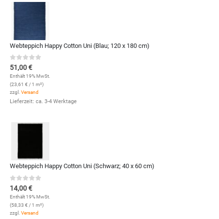
Webteppich Happy Cotton Uni (Blau; 120 x 180 cm)
0
out of 5
51,00
€
Enthält 19% MwSt.
(
23,61
€
/ 1 m²)
zzgl.
Versand
Lieferzeit: ca. 3-4 Werktage
Webteppich Happy Cotton Uni (Schwarz; 40 x 60 cm)
0
out of 5
14,00
€
Enthält 19% MwSt.
(
58,33
€
/ 1 m²)
zzgl.
Versand