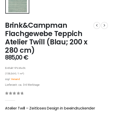
Brink&Campman
Flachgewebe Teppich
Atelier Twill (Blau; 200 x
280 cm)
885,00
€
Enthält 19% MwSt.
(
158,04
€
/ 1 m²)
zzgl.
Versand
Lieferzeit: ca. 3-4 Werktage
0
out of 5
Atelier Twill – Zeitloses Design in beeindruckender