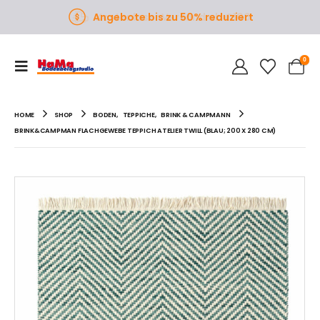
Angebote bis zu 50% reduziert
0
HOME
SHOP
BODEN
,
TEPPICHE
,
BRINK & CAMPMANN
BRINK&CAMPMAN FLACHGEWEBE TEPPICH ATELIER TWILL (BLAU; 200 X 280 CM)