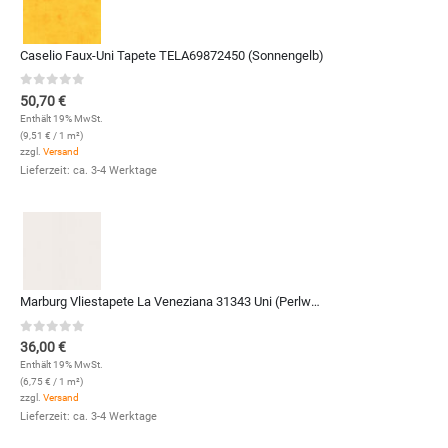
Caselio Faux-Uni Tapete TELA69872450 (Sonnengelb)
0
out of 5
50,70
€
Enthält 19% MwSt.
(
9,51
€
/ 1 m²)
zzgl.
Versand
Lieferzeit: ca. 3-4 Werktage
Marburg Vliestapete La Veneziana 31343 Uni (Perlweiß)
0
out of 5
36,00
€
Enthält 19% MwSt.
(
6,75
€
/ 1 m²)
zzgl.
Versand
Lieferzeit: ca. 3-4 Werktage