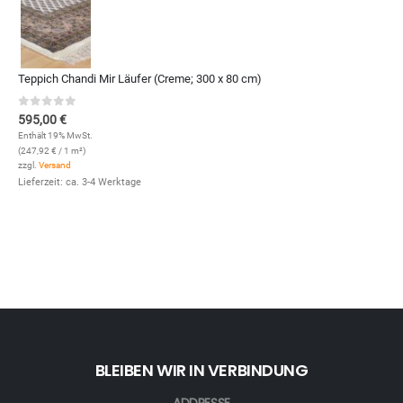
Teppich Chandi Mir Läufer (Creme; 300 x 80 cm)
0
out of 5
595,00
€
Enthält 19% MwSt.
(
247,92
€
/ 1 m²)
zzgl.
Versand
Lieferzeit: ca. 3-4 Werktage
BLEIBEN WIR IN VERBINDUNG
ADDRESSE