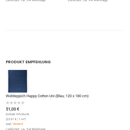
Lieferzeit: ca. 3-4 Werktage
Lieferzeit: ca. 3-4 Werktage
PRODUKT EMPFEHLUNG
Webteppich Happy Cotton Uni (Blau; 120 x 180 cm)
0
out of 5
51,00
€
Enthält 19% MwSt.
(
23,61
€
/ 1 m²)
zzgl.
Versand
Lieferzeit: ca. 3-4 Werktage