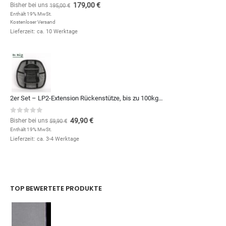
0
out of 5
179,00
€
Bisher bei uns
195,00
€
Enthält 19% MwSt.
Kostenloser Versand
Lieferzeit: ca. 10 Werktage
2er Set – LP2-Extension Rückenstütze, bis zu 100kg – 10€ günstiger
0
out of 5
49,90
€
Bisher bei uns
59,90
€
Enthält 19% MwSt.
Lieferzeit: ca. 3-4 Werktage
TOP BEWERTETE PRODUKTE