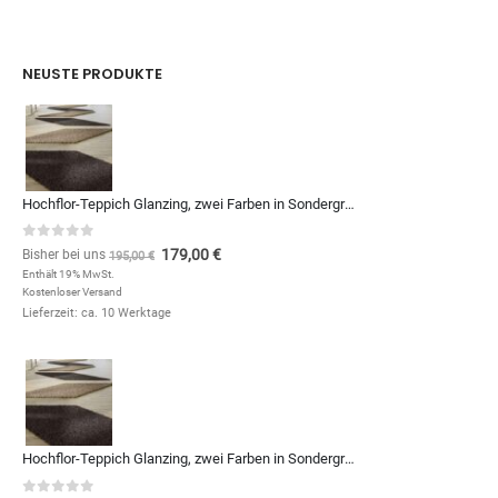
NEUSTE PRODUKTE
Hochflor-Teppich Glanzing, zwei Farben in Sondergrößen und Formen, zum Qm-Preis von (Kopie)
0
out of 5
179,00
€
Bisher bei uns
195,00
€
Enthält 19% MwSt.
Kostenloser Versand
Lieferzeit: ca. 10 Werktage
Hochflor-Teppich Glanzing, zwei Farben in Sondergrößen und Formen, zum Qm-Preis von