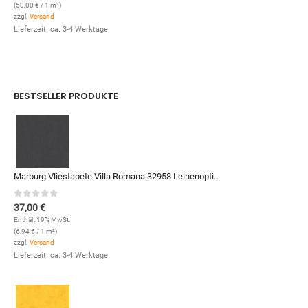
(
50,00
€
/ 1 m²)
zzgl.
Versand
Lieferzeit: ca. 3-4 Werktage
BESTSELLER PRODUKTE
Marburg Vliestapete Villa Romana 32958 Leinenoptik (Anthrazit)
0
out of 5
37,00
€
Enthält 19% MwSt.
(
6,94
€
/ 1 m²)
zzgl.
Versand
Lieferzeit: ca. 3-4 Werktage