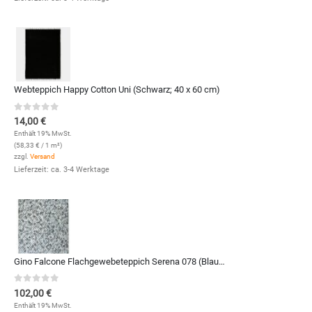
Webteppich Happy Cotton Uni (Schwarz; 40 x 60 cm)
0
out of 5
14,00
€
Enthält 19% MwSt.
(
58,33
€
/ 1 m²)
zzgl.
Versand
Lieferzeit: ca. 3-4 Werktage
Gino Falcone Flachgewebeteppich Serena 078 (Blau Multi; 120 x 170 cm)
0
out of 5
102,00
€
Enthält 19% MwSt.