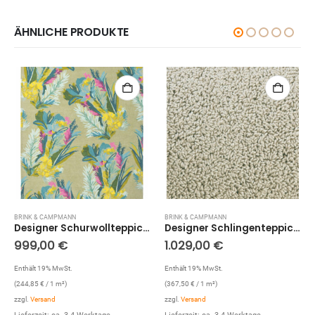
ÄHNLICHE PRODUKTE
BRINK & CAMPMANN
BRINK & CAMPMANN
Designer Schurwollteppich Jungle 18307 (Bunt; 170 x 240 cm)
Designer Schlingenteppich Twinset Uni Loop (Beige; 140 x 200 cm)
999,00
€
1.029,00
€
Enthält 19% MwSt.
Enthält 19% MwSt.
(
244,85
€
/ 1 m²)
(
367,50
€
/ 1 m²)
zzgl.
Versand
zzgl.
Versand