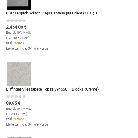
LDP Teppich Wilton Rugs Fantasy president (1101; 350 x 500 cm)
0
out of 5
2.464,00
€
Enthält 19% MwSt.
(
140,80
€
/ 1 m²)
zzgl.
Versand
Lieferzeit: ca. 3-4 Werktage
Eijffinger Vliestapete Topaz 394550 – Blocks (Creme)
0
out of 5
89,95
€
Enthält 19% MwSt.
(
17,30
€
/ 1 m²)
zzgl.
Versand
Lieferzeit: ca. 3-4 Werktage