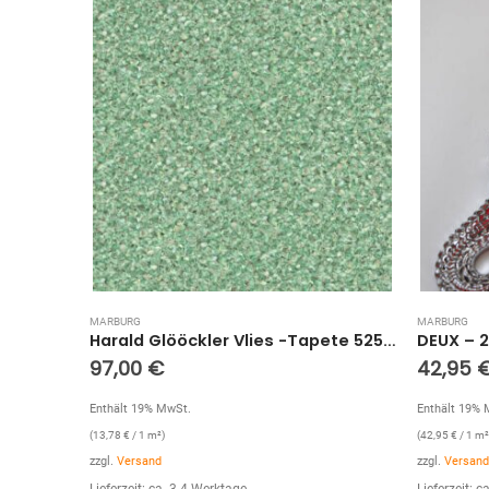
MARBURG
MARBURG
Harald Glööckler Vlies -Tapete 52559
DEUX – 217 (Silber)
42,95
€
82,60
Enthält 19% MwSt.
Enthält 19% 
(
42,95
€
/ 1 m²)
(
11,73
€
/ 1 m²
zzgl.
Versand
zzgl.
Versand