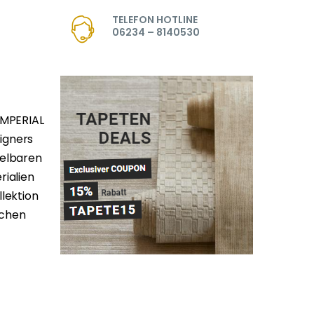
TELEFON HOTLINE
06234 – 8140530
IMPERIAL
signers
selbaren
rialien
lektion
üchen