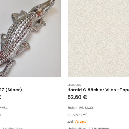
MARBURG
Harald Glööckler Vlies -Tapete 52505
€
87,00
€
MwSt.
Enthält 19% MwSt.
)
(
12,36
€
/ 1 m²)
zzgl.
Versand