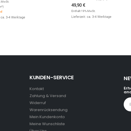
% MwSt.
49,90
€
m²)
Enthält 19% MwSt.
nd
Lieferzeit: ca. 3-4 Werktage
: ca. 3-4 Werktage
KUNDEN-SERVICE
NE
Erh
Kontakt
and
Zahlung & Versand
Widerruf
Warenrücksendung
Mein Kundenkonto
Meine Wunschliste
Über Uns