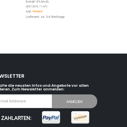
Enthält 19% MwSt.
(
367,50
€
/ 1 m²)
zzgl.
Versand
Lieferzeit: ca. 3-4 Werktage
WSLETTER
alte die neusten Infos und Angebote vor allen
eren. Zum Newsletter anmelden:
ZAHLARTEN: