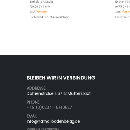
Enthält 19% MwSt.
Enthält 19
(
50,00
€
/ 1 m²)
(
6,75
€
/ 1 
zzgl.
Versand
zzgl.
Versa
Lieferzeit: ca. 3-4 Werktage
Lieferzeit
BLEIBEN WIR IN VERBINDUNG
ADDRESSE
Dahlienstraße 1, 67112 Mutterstadt
PHONE
+49 (0)6234 - 8140827
EMAIL
info@hama-bodenbelag.de
ÖFFNUNGSZEITEN