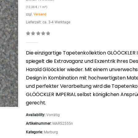
(
12,36
€
/ 1 m²)
zzgl.
Versand
Lieferzeit: ca. 3-4 Werktage
0
out of 5
Die einzigartige Tapetenkollektion GLÖÖCKLER 
spiegelt die Extravaganz und Exzentrik ihres De
Harald Glööckler wieder. Mit einem unverwech
Design in Kombination mit hochwertigsten Mate
und perfekter Verarbeitung wird die Tapetenkol
GLÖÖCKLER IMPERIAL selbst königlichen Anspr
gerecht.
Availability:
Vorrätig
Artikelnummer:
MAR52555n
Kategorie:
Marburg