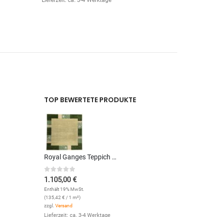
Lieferzeit: ca. 3-4 Werktage
Lieferzeit: 
TOP BEWERTETE PRODUKTE
Royal Ganges Teppich (Grün; 240 x 340 cm)
0
out of 5
1.105,00
€
Enthält 19% MwSt.
(
135,42
€
/ 1 m²)
zzgl.
Versand
Lieferzeit: ca. 3-4 Werktage