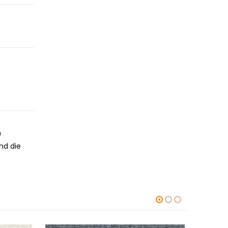
n
nd die