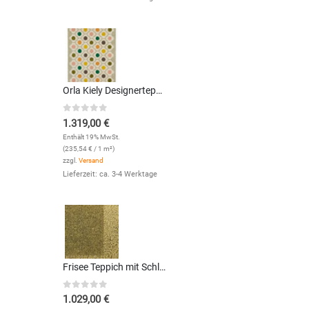
Orla Kiely Designerteppich Spot Flower Multi (Bunt; 200 x 280 cm)
0
out of 5
1.319,00
€
Enthält 19% MwSt.
(
235,54
€
/ 1 m²)
zzgl.
Versand
Lieferzeit: ca. 3-4 Werktage
Frisee Teppich mit Schlingenbordüre Twinset Skyline (Khaki; 140 x 200 cm)
0
out of 5
1.029,00
€