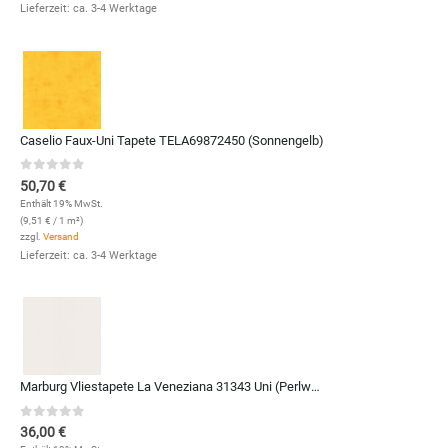
Lieferzeit: ca. 3-4 Werktage
Caselio Faux-Uni Tapete TELA69872450 (Sonnengelb)
0
out of 5
50,70
€
Enthält 19% MwSt.
(
9,51
€
/ 1 m²)
zzgl.
Versand
Lieferzeit: ca. 3-4 Werktage
Marburg Vliestapete La Veneziana 31343 Uni (Perlweiß)
0
out of 5
36,00
€