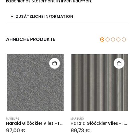
kaiserliches Statement in Ihren Räumen.
ZUSÄTZLICHE INFORMATION
ÄHNLICHE PRODUKTE
MARBURG
MARBURG
Harald Glööckler Vlies -Tapete 52555
Harald Glööckler Vlies -Tapete 52530
97,00
€
89,73
€