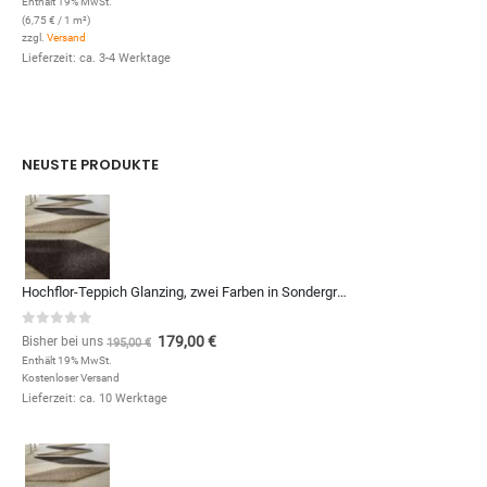
Enthält 19% MwSt.
(
6,75
€
/ 1 m²)
zzgl.
Versand
Lieferzeit: ca. 3-4 Werktage
NEUSTE PRODUKTE
Hochflor-Teppich Glanzing, zwei Farben in Sondergrößen und Formen, zum Qm-Preis von (Kopie)
0
out of 5
179,00
€
Bisher bei uns
195,00
€
Enthält 19% MwSt.
Kostenloser Versand
Lieferzeit: ca. 10 Werktage