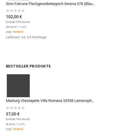
Gino Falcone Flachgewebeteppich Serena 078 (Blau Multi; 120 x 170 cm)
0
out of 5
102,00
€
Enthält 19% MwSt.
(
50,00
€
/ 1 m²)
zzgl.
Versand
Lieferzeit: ca. 3-4 Werktage
BESTSELLER PRODUKTE
Marburg Vliestapete Villa Romana 32958 Leinenoptik (Anthrazit)
0
out of 5
37,00
€
Enthält 19% MwSt.
(
6,94
€
/ 1 m²)
zzgl.
Versand