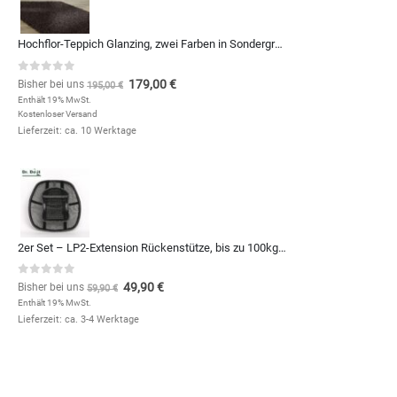
Hochflor-Teppich Glanzing, zwei Farben in Sondergrößen und Formen, zum Qm-Preis von
0
out of 5
179,00
€
Bisher bei uns
195,00
€
Enthält 19% MwSt.
Kostenloser Versand
Lieferzeit: ca. 10 Werktage
2er Set – LP2-Extension Rückenstütze, bis zu 100kg – 10€ günstiger
0
out of 5
49,90
€
Bisher bei uns
59,90
€
Enthält 19% MwSt.
Lieferzeit: ca. 3-4 Werktage