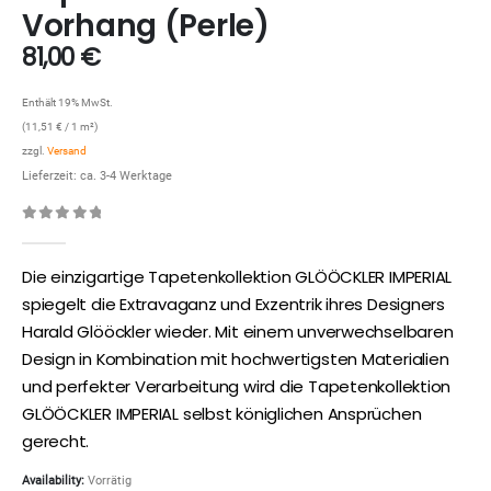
Vorhang (Perle)
81,00
€
Enthält 19% MwSt.
(
11,51
€
/ 1 m²)
zzgl.
Versand
Lieferzeit: ca. 3-4 Werktage
0
out of 5
Die einzigartige Tapetenkollektion GLÖÖCKLER IMPERIAL
spiegelt die Extravaganz und Exzentrik ihres Designers
Harald Glööckler wieder. Mit einem unverwechselbaren
Design in Kombination mit hochwertigsten Materialien
und perfekter Verarbeitung wird die Tapetenkollektion
GLÖÖCKLER IMPERIAL selbst königlichen Ansprüchen
gerecht.
Availability:
Vorrätig