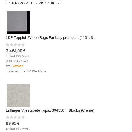
TOP BEWERTETE PRODUKTE
LDP Teppich Wilton Rugs Fantasy president (1101; 350 x 500 cm)
0
out of 5
2.464,00
€
Enthält 19% MwSt.
(
140,80
€
/ 1 m²)
zzgl.
Versand
Lieferzeit: ca. 3-4 Werktage
Eijffinger Vliestapete Topaz 394550 – Blocks (Creme)
0
out of 5
89,95
€
Enthält 19% MwSt.