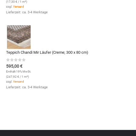
(
17,30
€
/ 1 m²)
zzgl.
Versand
Lieferzeit: ca. 3-4 Werktage
Teppich Chandi Mir Läufer (Creme; 300 x 80 cm)
0
out of 5
595,00
€
Enthält 19% MwSt.
(
247,92
€
/ 1 m²)
zzgl.
Versand
Lieferzeit: ca. 3-4 Werktage