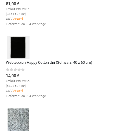
0
out of 5
51,00
€
Enthält 19% MwSt.
(
23,61
€
/ 1 m²)
zzgl.
Versand
Lieferzeit: ca. 3-4 Werktage
Webteppich Happy Cotton Uni (Schwarz; 40 x 60 cm)
0
out of 5
14,00
€
Enthält 19% MwSt.
(
58,33
€
/ 1 m²)
zzgl.
Versand
Lieferzeit: ca. 3-4 Werktage